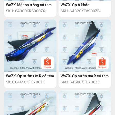
WaZX-Mặt nạ trắng có tem
WaZX-Ốp ổ khóa
SKU: 64300KRS900ZQ
SKU: 64320KEV900ZB
WaZX-Ốp sườn tím R có tem
WaZX-Ốp sườn tím R có tem
SKU: 64650KTL780ZC
SKU: 64600KTL780ZC