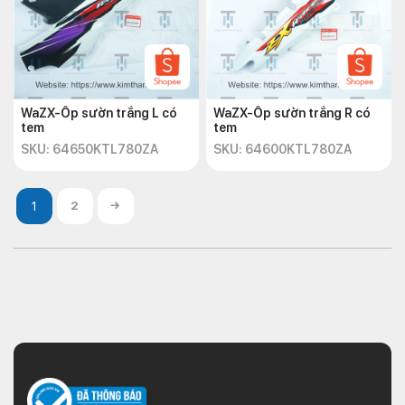
WaZX-Ốp sườn trắng L có
WaZX-Ốp sườn trắng R có
tem
tem
SKU: 64650KTL780ZA
SKU: 64600KTL780ZA
2
→