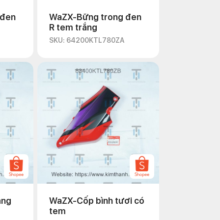
 đen
WaZX-Bững trong đen
R tem trắng
SKU: 64200KTL780ZA
ắng
WaZX-Cốp bình tươi có
tem