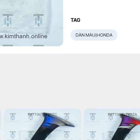
TAG
DÀN MÀU|HONDA