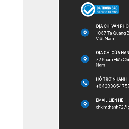
ĐỊA CHỈ VĂN PH
1067 Tạ Quang B
Việt Nam
ĐỊA CHỈ CỬA HÀ
72 Phạm Hữu Chí,
Nam
HỖ TRỢ NHANH
+8428385475
EMAIL LIÊN HỆ
chkimthanh72@g