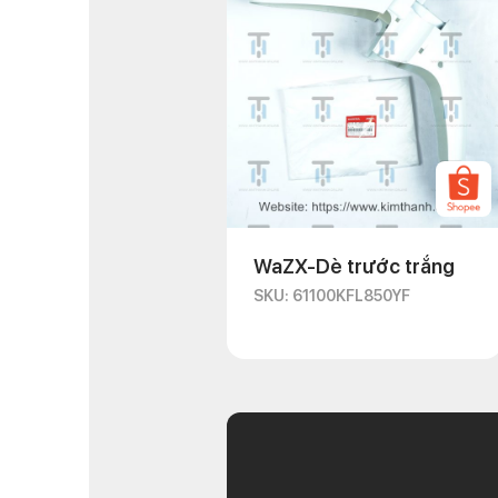
WaZX-Dè trước trắng
SKU: 61100KFL850YF