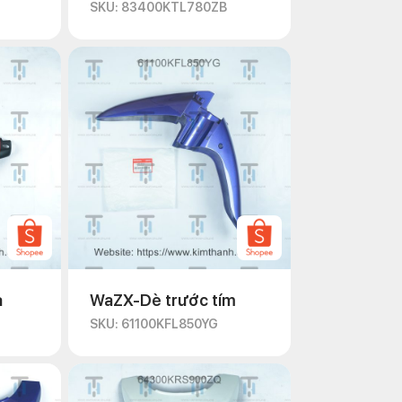
SKU: 83400KTL780ZB
a
WaZX-Dè trước tím
SKU: 61100KFL850YG