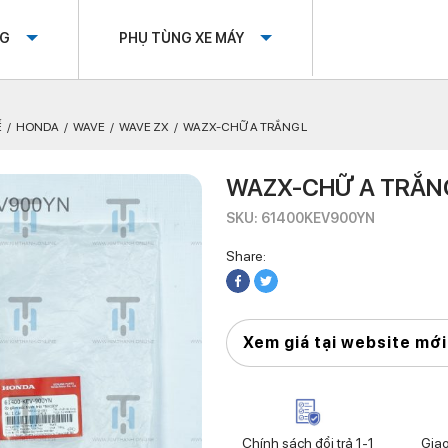
OG
PHỤ TÙNG XE MÁY
Ế
HONDA
WAVE
WAVE ZX
WAZX-CHỮ A TRẮNG L
WAZX-CHỮ A TRẮN
SKU: 61400KEV900YN
Share:
Xem giá tại website mới
Chính sách đổi trả 1-1
Gia