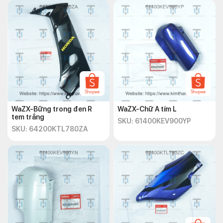
WaZX-Bững trong đen R
WaZX-Chữ A tím L
tem trắng
SKU: 61400KEV900YP
SKU: 64200KTL780ZA