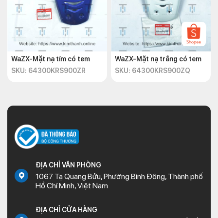
WaZX-Mặt nạ tím có tem
WaZX-Mặt nạ trắng có tem
SKU: 64300KRS900ZR
SKU: 64300KRS900ZQ
ĐỊA CHỈ VĂN PHÒNG
1067 Tạ Quang Bửu, Phường Bình Đông, Thành phố
Hồ Chí Minh, Việt Nam
ĐỊA CHỈ CỬA HÀNG