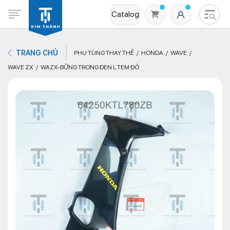
Catalog
TRANG CHỦ
PHỤ TÙNG THAY THẾ
HONDA
WAVE
WAVE ZX
WAZX-BỮNG TRONG ĐEN L TEM ĐỎ
Không có sản phẩm nào trong giỏ hàng