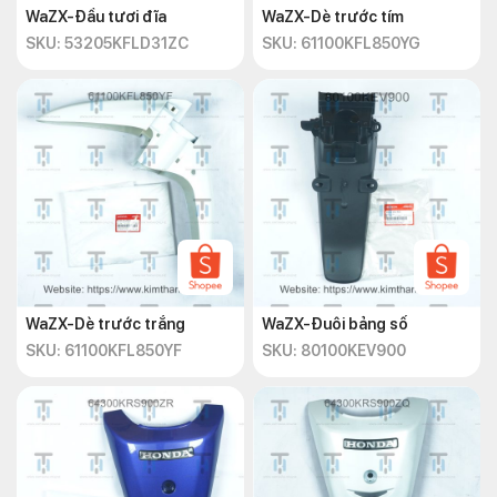
WaZX-Đầu tươi đĩa
WaZX-Dè trước tím
SKU: 53205KFLD31ZC
SKU: 61100KFL850YG
WaZX-Dè trước trắng
WaZX-Đuôi bảng số
SKU: 61100KFL850YF
SKU: 80100KEV900