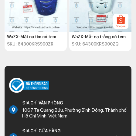
WaZX-Mặt nạ tím có tem
WaZX-Mặt nạ trắng có tem
SKU: 64300KRS900ZR
SKU: 64300KRS900ZQ
ĐỊA CHỈ VĂN PHÒNG
1067 Tạ Quang Bửu, Phường Bình Đông, Thành phố
Hồ Chí Minh, Việt Nam
ĐỊA CHỈ CỬA HÀNG