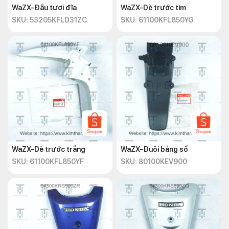
WaZX-Đầu tươi đĩa
WaZX-Dè trước tím
SKU: 53205KFLD31ZC
SKU: 61100KFL850YG
WaZX-Dè trước trắng
WaZX-Đuôi bảng số
SKU: 61100KFL850YF
SKU: 80100KEV900