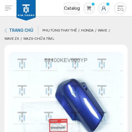
Catalog
TRANG CHỦ
PHỤ TÙNG THAY THẾ
HONDA
WAVE
WAVE ZX
WAZX-CHỮ A TÍM L
Không có sản phẩm nào trong giỏ hàng