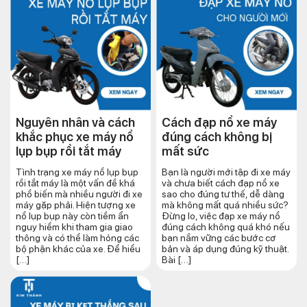
Nguyên nhân và cách
Cách đạp nổ xe máy
khắc phục xe máy nổ
đúng cách​ không bị
lụp bụp rồi tắt máy
mất sức
Tình trạng xe máy nổ lụp bụp
Bạn là người mới tập đi xe máy
rồi tắt máy là một vấn đề khá
và chưa biết cách đạp nổ xe
phổ biến mà nhiều người đi xe
sao cho đúng tư thế, dễ dàng
máy gặp phải. Hiện tượng xe
mà không mất quá nhiều sức?
nổ lụp bụp này còn tiềm ẩn
Đừng lo, việc đạp xe máy nổ
nguy hiểm khi tham gia giao
đúng cách không quá khó nếu
thông và có thể làm hỏng các
bạn nắm vững các bước cơ
bộ phận khác của xe. Để hiểu
bản và áp dụng đúng kỹ thuật.
[…]
Bài […]