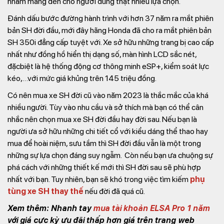
nhằm mang đến cho người dùng thật nhiều lựa chọn.
Đánh dấu bước đường hành trình với hơn 37 năm ra mắt phiên
bản SH đời đầu, mới đây hãng Honda đã cho ra mắt phiên bản
SH 350i đẳng cấp tuyệt với. Xe sở hữu những trang bị cao cấp
nhất như đồng hồ hiển thị dạng số, màn hình LCD sắc nét,
đặcbiệt là hệ thống động cơ thông minh eSP+, kiểm soát lực
kéo,…với mức giá khủng trên 145 triệu đồng.
Có nên mua xe SH đời cũ vào năm 2023 là thắc mắc của khá
nhiều người. Tùy vào nhu cầu và sở thích mà bạn có thể cân
nhắc nên chọn mua xe SH đời đầu hay đời sau. Nếu bạn là
người ưa sở hữu những chi tiết cổ với kiểu dáng thể thao hay
mua để hoài niệm, sưu tầm thì SH đời đầu vẫn là một trong
những sự lựa chọn đáng suy ngẫm. Còn nếu bạn ưa chuộng sự
phá cách với những thiết kế mới thì SH đời sau sẽ phù hợp
nhất với bạn. Tuy nhiên, bạn sẽ khó trong việc tìm kiếm
phụ
tùng xe SH thay thế
nếu đời đã quá cũ.
Xem thêm: Nhanh tay
mua tài khoản ELSA Pro 1 năm
với giá cực kỳ ưu đãi thấp hơn giá trên trang web