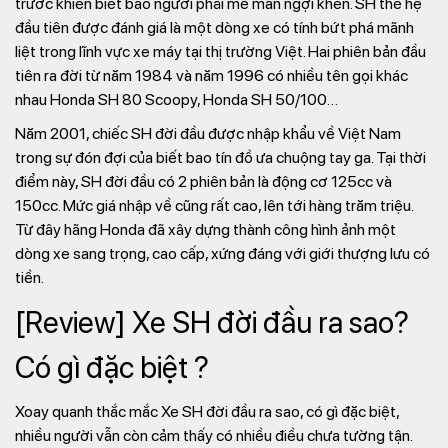
trước khiến biết bao người phải mê mẩn ngợi khen. SH thế hệ
đầu tiên được đánh giá là một dòng xe có tính bứt phá mãnh
liệt trong lĩnh vực xe máy tại thị trường Việt. Hai phiên bản đầu
tiên ra đời từ năm 1984 và năm 1996 có nhiều tên gọi khác
nhau Honda SH 80 Scoopy, Honda SH 50/100…
Năm 2001, chiếc SH đời đầu được nhập khẩu về Việt Nam
trong sự đón đợi của biết bao tín đồ ưa chuộng tay ga. Tại thời
điểm này, SH đời đầu có 2 phiên bản là động cơ 125cc và
150cc. Mức giá nhập về cũng rất cao, lên tới hàng trăm triệu.
Từ đây hãng Honda đã xây dựng thành công hình ảnh một
dòng xe sang trọng, cao cấp, xứng đáng với giới thượng lưu có
tiền.
[Review] Xe SH đời đầu ra sao?
Có gì đặc biệt ?
Xoay quanh thắc mắc Xe SH đời đầu ra sao, có gì đặc biệt,
nhiều người vẫn còn cảm thấy có nhiều điều chưa tường tận.