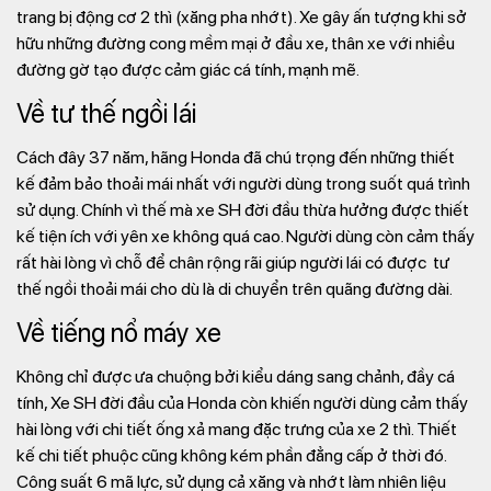
trang bị động cơ 2 thì (xăng pha nhớt). Xe gây ấn tượng khi sở
hữu những đường cong mềm mại ở đầu xe, thân xe với nhiều
đường gờ tạo được cảm giác cá tính, mạnh mẽ.
Về tư thế ngồi lái
Cách đây 37 năm, hãng Honda đã chú trọng đến những thiết
kế đảm bảo thoải mái nhất với người dùng trong suốt quá trình
sử dụng. Chính vì thế mà xe SH đời đầu thừa hưởng được thiết
kế tiện ích với yên xe không quá cao. Người dùng còn cảm thấy
rất hài lòng vì chỗ để chân rộng rãi giúp người lái có được tư
thế ngồi thoải mái cho dù là di chuyển trên quãng đường dài.
Về tiếng nổ máy xe
Không chỉ được ưa chuộng bởi kiểu dáng sang chảnh, đầy cá
tính, Xe SH đời đầu của Honda còn khiến người dùng cảm thấy
hài lòng với chi tiết ống xả mang đặc trưng của xe 2 thì. Thiết
kế chi tiết phuộc cũng không kém phần đẳng cấp ở thời đó.
Công suất 6 mã lực, sử dụng cả xăng và nhớt làm nhiên liệu