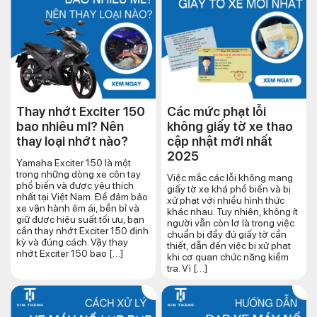
Thay nhớt Exciter 150
Các mức phạt lỗi
bao nhiêu ml? Nên
không giấy tờ xe thao
thay loại nhớt nào?
cập nhật mới nhất
2025
Yamaha Exciter 150 là một
trong những dòng xe côn tay
Việc mắc các lỗi không mang
phổ biến và được yêu thích
giấy tờ xe khá phổ biến và bị
nhất tại Việt Nam. Để đảm bảo
xử phạt với nhiều hình thức
xe vận hành êm ái, bền bỉ và
khác nhau. Tuy nhiên, không ít
giữ được hiệu suất tối ưu, bạn
người vẫn còn lơ là trong việc
cần thay nhớt Exciter 150 định
chuẩn bị đầy đủ giấy tờ cần
kỳ và đúng cách. Vậy thay
thiết, dẫn đến việc bị xử phạt
nhớt Exciter 150 bao […]
khi cơ quan chức năng kiểm
tra. Vì […]