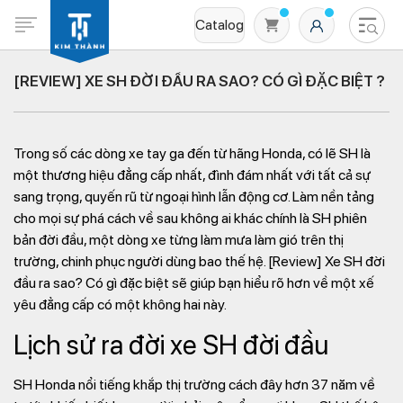
Catalog
[REVIEW] XE SH ĐỜI ĐẦU RA SAO? CÓ GÌ ĐẶC BIỆT ?
Trong số các dòng xe tay ga đến từ hãng Honda, có lẽ SH là
một thương hiệu đẳng cấp nhất, đình đám nhất với tất cả sự
sang trọng, quyến rũ từ ngoại hình lẫn động cơ. Làm nền tảng
cho mọi sự phá cách về sau không ai khác chính là SH phiên
bản đời đầu, một dòng xe từng làm mưa làm gió trên thị
Không có sản phẩm nào trong giỏ hàng
trường, chinh phục người dùng bao thế hệ. [Review] Xe SH đời
đầu ra sao? Có gì đặc biệt sẽ giúp bạn hiểu rõ hơn về một xế
yêu đẳng cấp có một không hai này.
Lịch sử ra đời xe SH đời đầu
SH Honda nổi tiếng khắp thị trường cách đây hơn 37 năm về