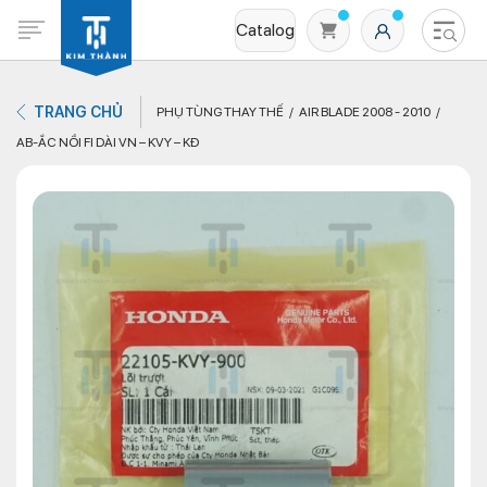
Catalog
TRANG CHỦ
PHỤ TÙNG THAY THẾ
AIR BLADE 2008 - 2010
AB-ẮC NỒI FI DÀI VN – KVY – KĐ
Không có sản phẩm nào trong giỏ hàng