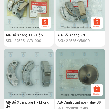
AB-Bố 3 càng TL – Hộp
AB-Bố 3 càng VN
SKU: 22535-KVB-900
SKU: 22535KVB900
AB-Bố 3 càng xanh – không
AB-Cánh quạt nồi Fi dày 66T
đế
SKU: 22102KVY900