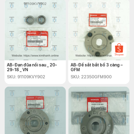
AB-Đạn đũa nồi sau _ 20-
AB-Đế sắt bắt bố 3 càng –
29-18 _ VN
GFM
SKU: 91109KVY902
SKU: 22350GFM900