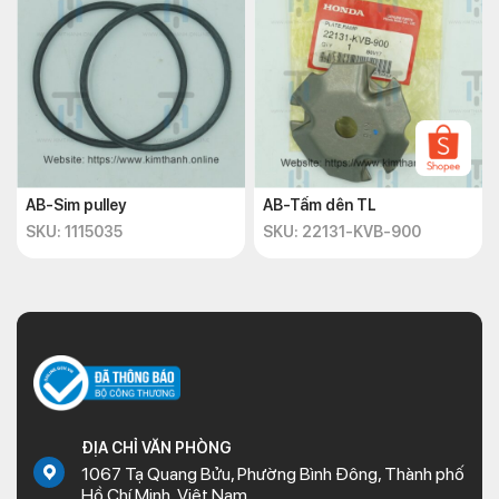
AB-Sim pulley
AB-Tấm dên TL
SKU: 1115035
SKU: 22131-KVB-900
ĐỊA CHỈ VĂN PHÒNG
1067 Tạ Quang Bửu, Phường Bình Đông, Thành phố
Hồ Chí Minh, Việt Nam