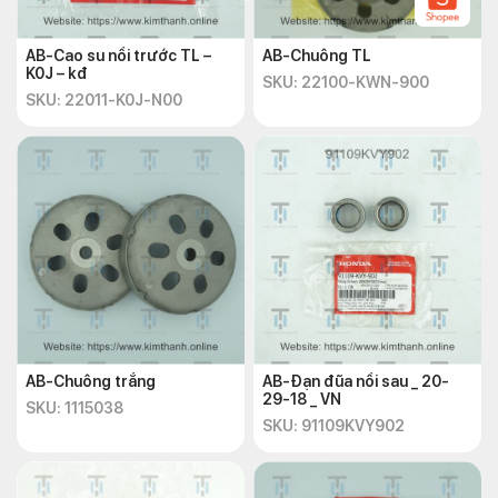
AB-Cao su nồi trước TL –
AB-Chuông TL
K0J – kđ
SKU: 22100-KWN-900
SKU: 22011-K0J-N00
AB-Chuông trắng
AB-Đạn đũa nồi sau _ 20-
29-18 _ VN
SKU: 1115038
SKU: 91109KVY902