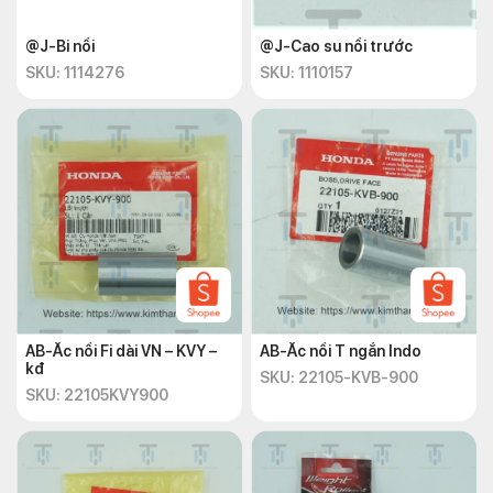
@J-Bi nồi
@J-Cao su nồi trước
SKU: 1114276
SKU: 1110157
AB-Ắc nồi Fi dài VN – KVY –
AB-Ắc nồi T ngắn Indo
kđ
SKU: 22105-KVB-900
SKU: 22105KVY900