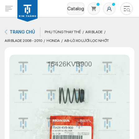
Catalog
TRANG CHỦ
PHỤ TÙNG THAY THẾ
AIR BLADE
AIR BLADE 2008 - 2010
HONDA
AB-LÒ XO LƯỚI LỌC NHỚT
Không có sản phẩm nào trong giỏ hàng