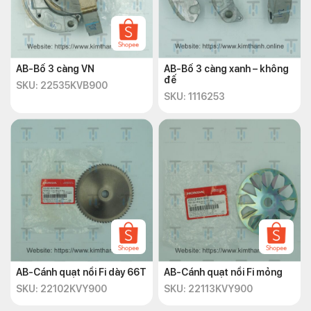
AB-Bố 3 càng VN
AB-Bố 3 càng xanh – không
đế
SKU: 22535KVB900
SKU: 1116253
AB-Cánh quạt nồi Fi dày 66T
AB-Cánh quạt nồi Fi mỏng
SKU: 22102KVY900
SKU: 22113KVY900