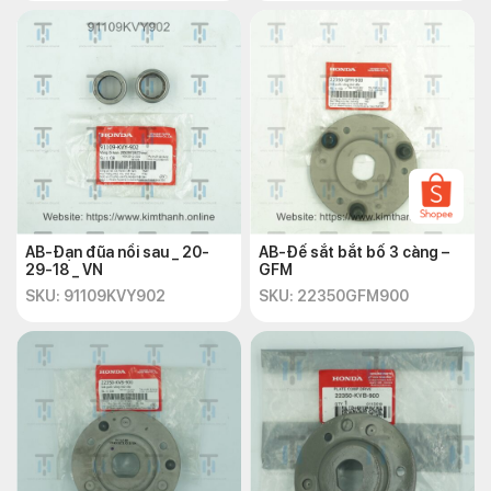
AB-Đạn đũa nồi sau _ 20-
AB-Đế sắt bắt bố 3 càng –
29-18 _ VN
GFM
SKU: 91109KVY902
SKU: 22350GFM900