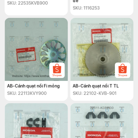
đế
SKU: 22535KVB900
SKU: 1116253
AB-Cánh quạt nồi Fi mỏng
AB-Cánh quạt nồi T TL
SKU: 22113KVY900
SKU: 22102-KVB-901