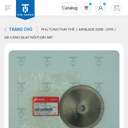
Catalog
TRANG CHỦ
PHỤ TÙNG THAY THẾ
AIR BLADE 2008 - 2010
AB-CÁNH QUẠT NỒI FI DÀY 66T
Không có sản phẩm nào trong giỏ hàng