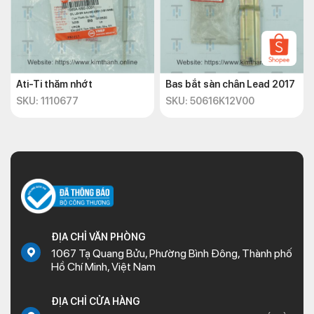
Ati-Ti thăm nhớt
Bas bắt sàn chân Lead 2017
SKU: 1110677
SKU: 50616K12V00
ĐỊA CHỈ VĂN PHÒNG
1067 Tạ Quang Bửu, Phường Bình Đông, Thành phố
Hồ Chí Minh, Việt Nam
ĐỊA CHỈ CỬA HÀNG