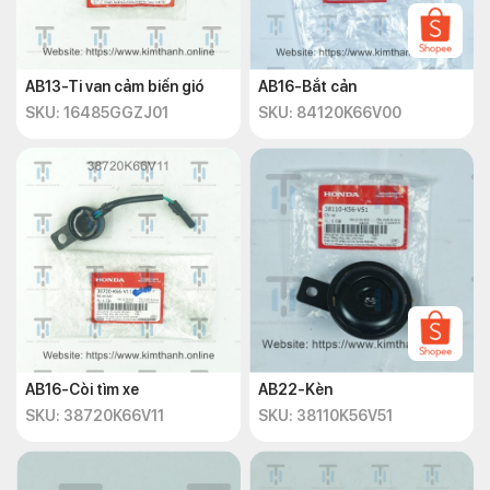
AB13-Ti van cảm biến gió
AB16-Bắt cản
SKU: 16485GGZJ01
SKU: 84120K66V00
AB16-Còi tìm xe
AB22-Kèn
SKU: 38720K66V11
SKU: 38110K56V51