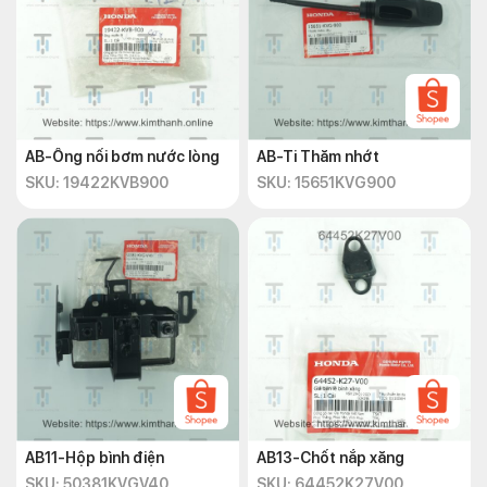
AB-Ống nối bơm nước lòng
AB-Ti Thăm nhớt
SKU: 19422KVB900
SKU: 15651KVG900
AB11-Hộp bình điện
AB13-Chốt nắp xăng
SKU: 50381KVGV40
SKU: 64452K27V00