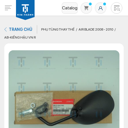
Catalog
TRANG CHỦ
PHỤ TÙNG THAY THẾ
AIR BLADE 2008 - 2010
AB-KIẾNG HẬU VN R
Không có sản phẩm nào trong giỏ hàng