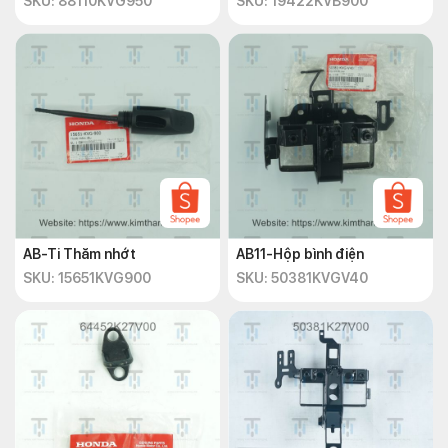
SKU: 88110KVG950
SKU: 19422KVB900
AB-Ti Thăm nhớt
AB11-Hộp bình điện
SKU: 15651KVG900
SKU: 50381KVGV40