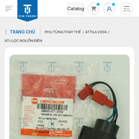
Catalog
TRANG CHỦ
PHỤ TÙNG THAY THẾ
ATTILA 2004
ATI-LỌC NGUỒN ĐIỆN
Không có sản phẩm nào trong giỏ hàng