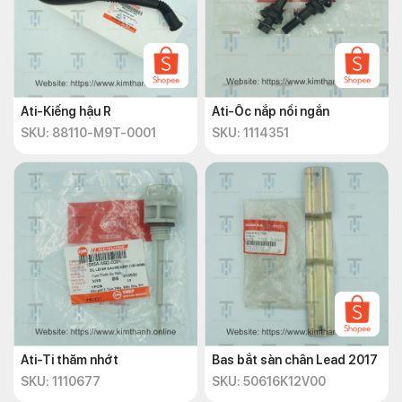
Ati-Kiếng hậu R
Ati-Ốc nắp nồi ngắn
SKU: 88110-M9T-0001
SKU: 1114351
Ati-Ti thăm nhớt
Bas bắt sàn chân Lead 2017
SKU: 1110677
SKU: 50616K12V00