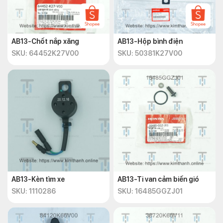
AB13-Chốt nắp xăng
AB13-Hộp bình điện
SKU: 64452K27V00
SKU: 50381K27V00
AB13-Kèn tìm xe
AB13-Ti van cảm biến gió
SKU: 1110286
SKU: 16485GGZJ01