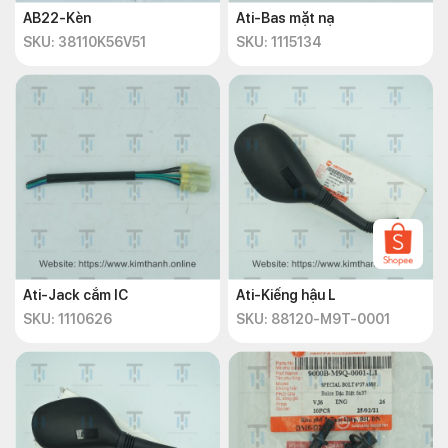
AB22-Kèn
Ati-Bas mặt nạ
SKU: 38110K56V51
SKU: 1115134
Ati-Jack cắm IC
Ati-Kiếng hậu L
SKU: 1110626
SKU: 88120-M9T-0001