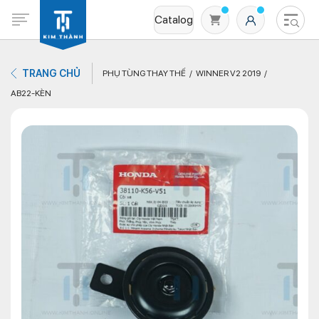
Catalog
TRANG CHỦ
PHỤ TÙNG THAY THẾ
WINNER V2 2019
AB22-KÈN
Không có sản phẩm nào trong giỏ hàng