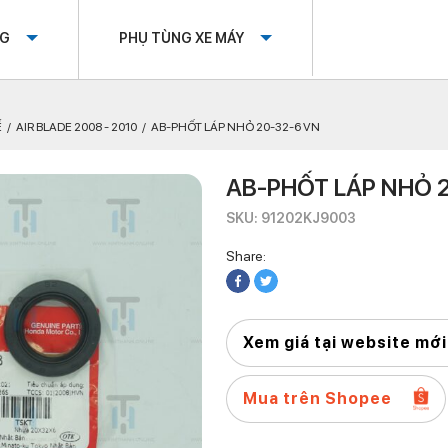
OG
PHỤ TÙNG XE MÁY
Ế
AIR BLADE 2008 - 2010
AB-PHỐT LÁP NHỎ 20-32-6 VN
AB-PHỐT LÁP NHỎ 
SKU: 91202KJ9003
Share:
Xem giá tại website mới
Mua trên Shopee