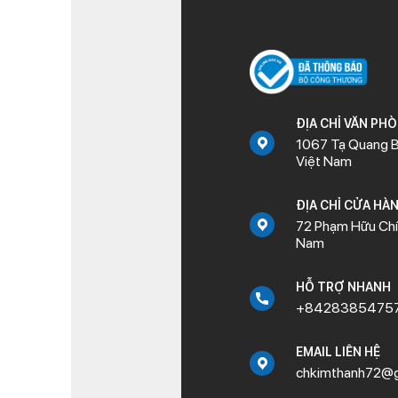
ĐỊA CHỈ VĂN PH
1067 Tạ Quang B
Việt Nam
ĐỊA CHỈ CỬA HÀ
72 Phạm Hữu Chí,
Nam
HỖ TRỢ NHANH
+8428385475
EMAIL LIÊN HỆ
chkimthanh72@g