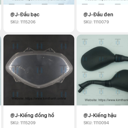
@J-Đầu bạc
@J-Đầu đen
SKU: 1115206
SKU: 1110079
@J-Kiếng đồng hồ
@J-Kiếng hậu
SKU: 1115209
SKU: 1110094