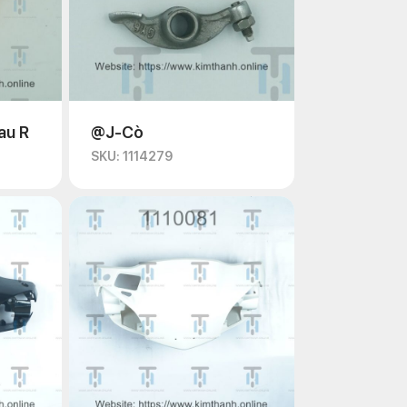
au R
@J-Cò
SKU: 1114279