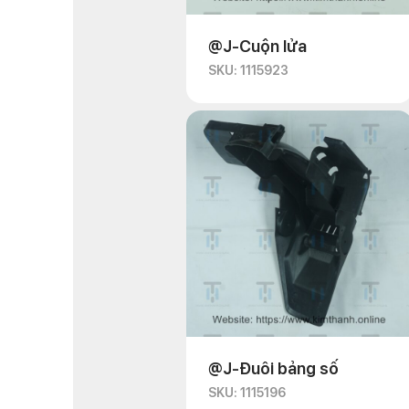
@J-Cuộn lửa
SKU: 1115923
@J-Đuôi bảng số
SKU: 1115196