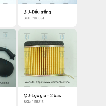
@J-Đầu trắng
SKU: 1110081
@J-Lọc gió – 2 bas
SKU: 1115215