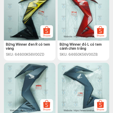
Bững Winner đen R có tem
Bững Winner đỏ L có tem
vàng
cánh chim trắng
SKU: 64600K56V00ZD
SKU: 64650K56V00ZB