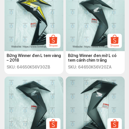
Bững Winner đen L tem vàng
Bững Winner đen mờ L có
– 2018
tem cánh chim trắng
SKU: 64650K56V30ZB
SKU: 64650K56V20ZA