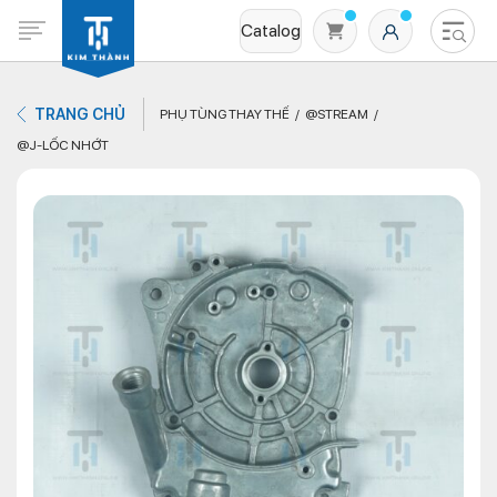
Catalog
TRANG CHỦ
PHỤ TÙNG THAY THẾ
@STREAM
@J-LỐC NHỚT
Không có sản phẩm nào trong giỏ hàng