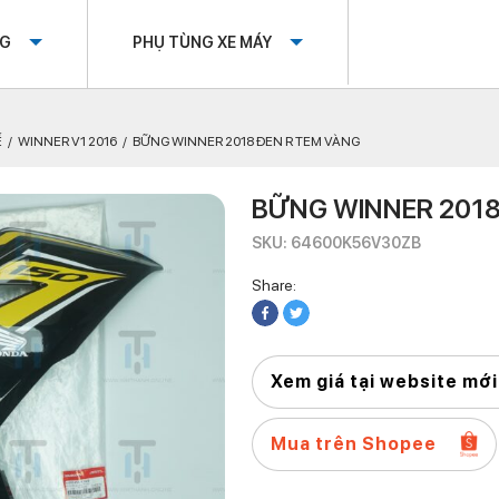
OG
PHỤ TÙNG XE MÁY
Ế
WINNER V1 2016
BỮNG WINNER 2018 ĐEN R TEM VÀNG
BỮNG WINNER 2018
SKU: 64600K56V30ZB
Share:
Xem giá tại website mới
Mua trên Shopee