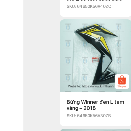
đỏ
SKU: 64650K56V40ZC
Bững Winner đen L tem
vàng – 2018
SKU: 64650K56V30ZB