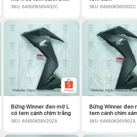
đỏ
SKU: 64600K56V40ZC
SKU: 64650K56V00ZC
Bững Winner đen mờ L
Bững Winner đen 
có tem cánh chim trắng
tem cánh chim xá
SKU: 64650K56V20ZA
SKU: 64650K56V90ZA