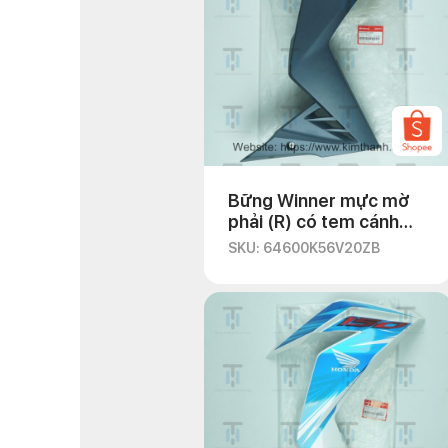
Bững Winner mực mờ
phải (R) có tem cánh
chim trắng
SKU: 64600K56V20ZB