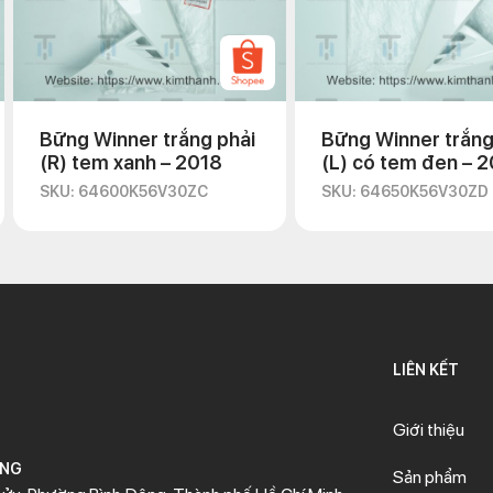
Bững Winner trắng phải
Bững Winner trắng 
(R) tem xanh – 2018
(L) có tem đen – 
SKU: 64600K56V30ZC
SKU: 64650K56V30ZD
LIÊN KẾT
Giới thiệu
ÒNG
Sản phẩm