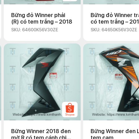
Bững đỏ Winner phải
Bững đỏ Winner trá
(R) có tem trắng – 2018
có tem trắng – 20
SKU: 64600K56V30ZE
SKU: 64650K56V30ZE
Bững Winner 2018 đen
Bững Winner đen 
mờ R có tem cánh chim
tem cam