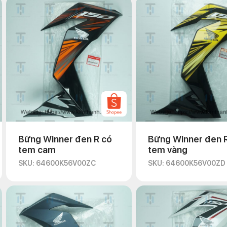
Bững Winner đen R có
Bững Winner đen 
tem cam
tem vàng
SKU: 64600K56V00ZC
SKU: 64600K56V00ZD