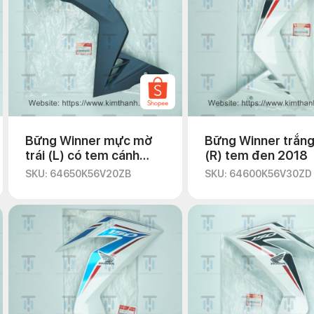
Bững Winner mực mờ
Bững Winner trắng
trái (L) có tem cánh
(R) tem đen 2018
chim trắng
SKU: 64650K56V20ZB
SKU: 64600K56V30ZD