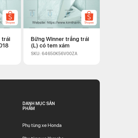
trái
Bững Winner trắng trái
2018
(L) có tem xám
SKU: 64650K56V00ZA
DANH MỤC SẢN
PHẨM
Phụ tùng xe Honda