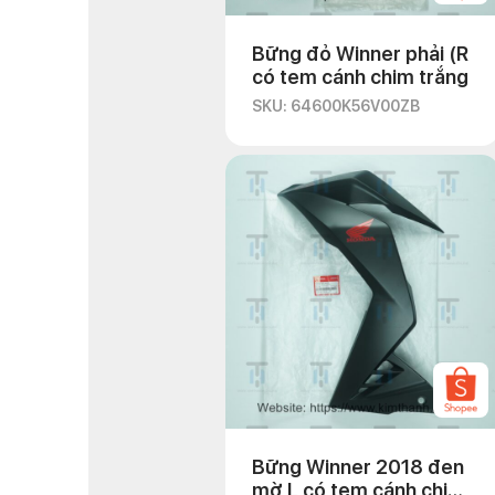
Bững đỏ Winner phải (R
có tem cánh chim trắng
SKU: 64600K56V00ZB
Bững Winner 2018 đen
mờ L có tem cánh chim