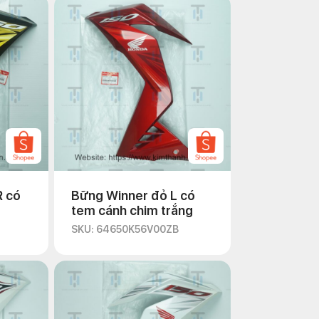
R có
Bững Winner đỏ L có
tem cánh chim trắng
SKU: 64650K56V00ZB