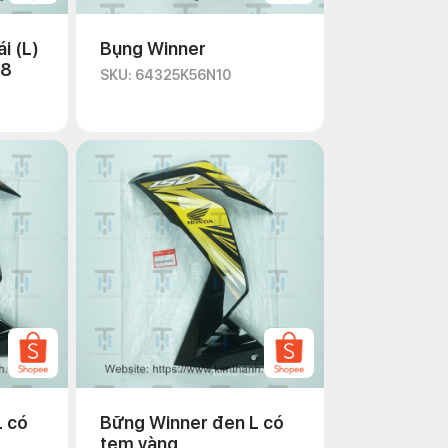
i (L)
Bụng Winner
18
SKU: 64325K56N10
L có
Bững Winner đen L có
tem vàng