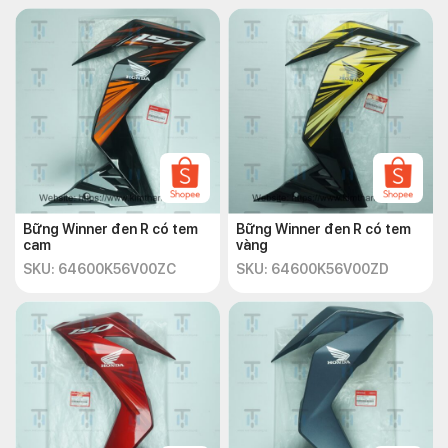
Bững Winner đen R có tem
Bững Winner đen R có tem
cam
vàng
SKU: 64600K56V00ZC
SKU: 64600K56V00ZD