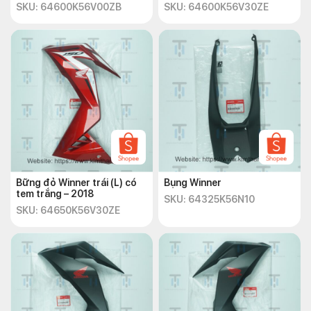
SKU: 64600K56V00ZB
SKU: 64600K56V30ZE
Bững đỏ Winner trái (L) có
Bụng Winner
tem trắng – 2018
SKU: 64325K56N10
SKU: 64650K56V30ZE