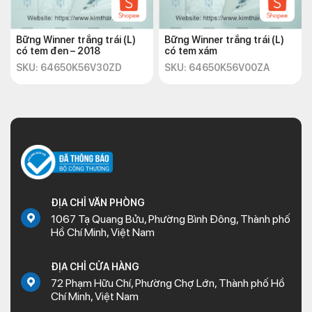
Bững Winner trắng trái (L)
Bững Winner trắng trái (L)
có tem đen – 2018
có tem xám
SKU: 64650K56V30ZD
SKU: 64650K56V00ZA
ĐỊA CHỈ VĂN PHÒNG
1067 Tạ Quang Bửu, Phường Bình Đông, Thành phố
Hồ Chí Minh, Việt Nam
ĐỊA CHỈ CỬA HÀNG
72 Phạm Hữu Chí, Phường Chợ Lớn, Thành phố Hồ
Chí Minh, Việt Nam