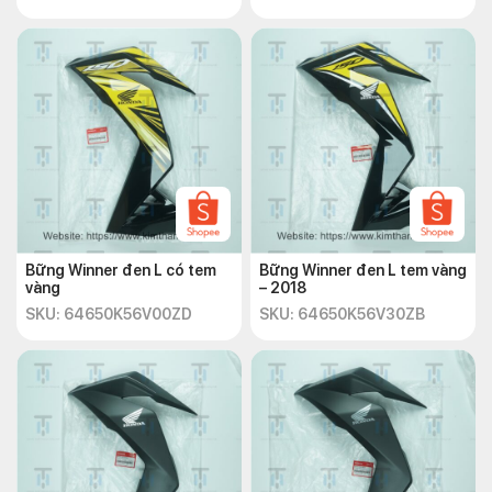
Bững Winner đen L có tem
Bững Winner đen L tem vàng
vàng
– 2018
SKU: 64650K56V00ZD
SKU: 64650K56V30ZB