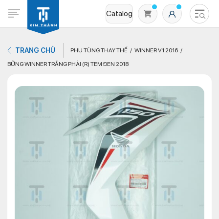
Catalog
TRANG CHỦ
PHỤ TÙNG THAY THẾ
WINNER V1 2016
BỮNG WINNER TRẮNG PHẢI (R) TEM ĐEN 2018
Không có sản phẩm nào trong giỏ hàng