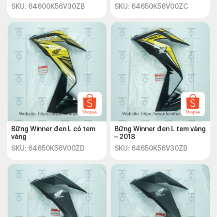
SKU: 64600K56V30ZB
SKU: 64650K56V00ZC
Bững Winner đen L có tem
Bững Winner đen L tem vàng
vàng
– 2018
SKU: 64650K56V00ZD
SKU: 64650K56V30ZB