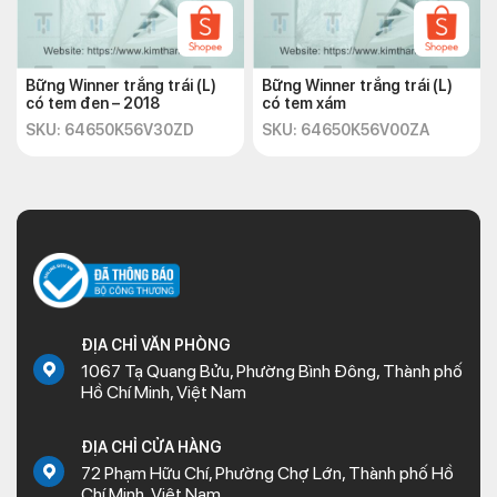
Bững Winner trắng trái (L)
Bững Winner trắng trái (L)
có tem đen – 2018
có tem xám
SKU: 64650K56V30ZD
SKU: 64650K56V00ZA
ĐỊA CHỈ VĂN PHÒNG
1067 Tạ Quang Bửu, Phường Bình Đông, Thành phố
Hồ Chí Minh, Việt Nam
ĐỊA CHỈ CỬA HÀNG
72 Phạm Hữu Chí, Phường Chợ Lớn, Thành phố Hồ
Chí Minh, Việt Nam