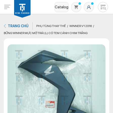
Catalog
TRANG CHỦ
PHỤ TÙNG THAY THẾ
WINNER V1 2016
BỮNG WINNER MỰC MỜ TRÁI (L) CÓ TEM CÁNH CHIM TRẮNG
Không có sản phẩm nào trong giỏ hàng