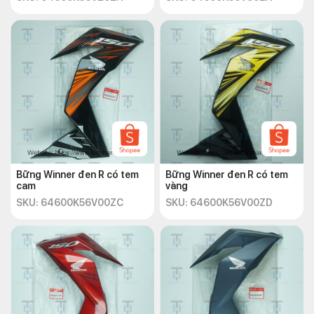
Bững Winner đen R có tem
Bững Winner đen R có tem
cam
vàng
SKU: 64600K56V00ZC
SKU: 64600K56V00ZD