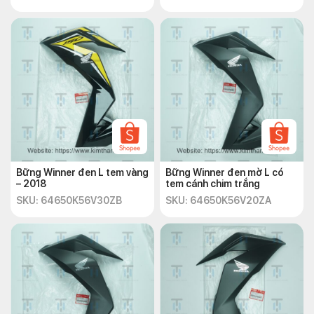
Bững Winner đen L tem vàng
Bững Winner đen mờ L có
– 2018
tem cánh chim trắng
SKU: 64650K56V30ZB
SKU: 64650K56V20ZA