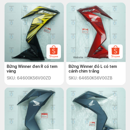
Bững Winner đen R có tem
Bững Winner đỏ L có tem
vàng
cánh chim trắng
SKU: 64600K56V00ZD
SKU: 64650K56V00ZB