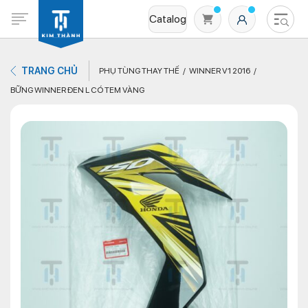
Catalog
TRANG CHỦ
PHỤ TÙNG THAY THẾ
WINNER V1 2016
BỮNG WINNER ĐEN L CÓ TEM VÀNG
Không có sản phẩm nào trong giỏ hàng