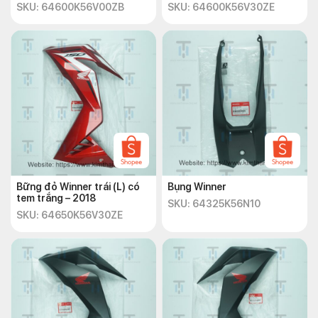
SKU: 64600K56V00ZB
SKU: 64600K56V30ZE
Bững đỏ Winner trái (L) có
Bụng Winner
tem trắng – 2018
SKU: 64325K56N10
SKU: 64650K56V30ZE