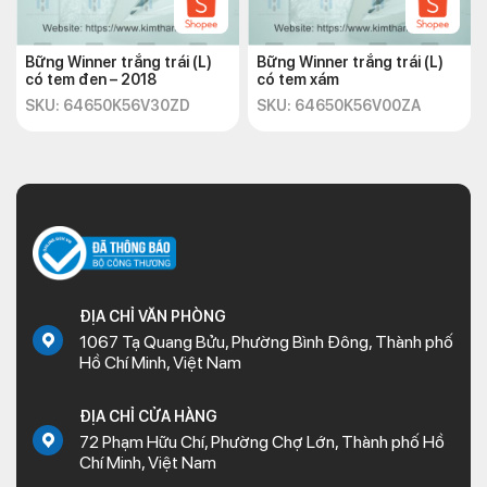
Bững Winner trắng trái (L)
Bững Winner trắng trái (L)
có tem đen – 2018
có tem xám
SKU: 64650K56V30ZD
SKU: 64650K56V00ZA
ĐỊA CHỈ VĂN PHÒNG
1067 Tạ Quang Bửu, Phường Bình Đông, Thành phố
Hồ Chí Minh, Việt Nam
ĐỊA CHỈ CỬA HÀNG
72 Phạm Hữu Chí, Phường Chợ Lớn, Thành phố Hồ
Chí Minh, Việt Nam