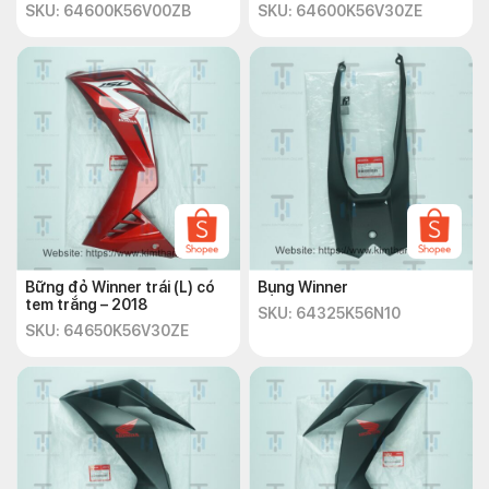
SKU: 64600K56V00ZB
SKU: 64600K56V30ZE
Bững đỏ Winner trái (L) có
Bụng Winner
tem trắng – 2018
SKU: 64325K56N10
SKU: 64650K56V30ZE