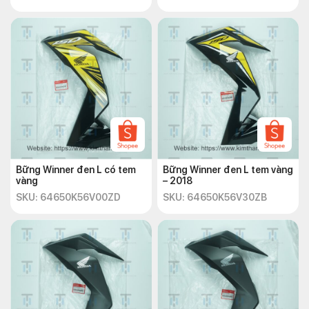
Bững Winner đen L có tem
Bững Winner đen L tem vàng
vàng
– 2018
SKU: 64650K56V00ZD
SKU: 64650K56V30ZB