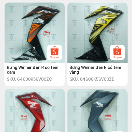
Bững Winner đen R có tem
Bững Winner đen R có tem
cam
vàng
SKU: 64600K56V00ZC
SKU: 64600K56V00ZD