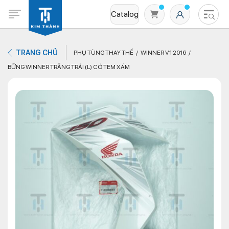
Catalog
TRANG CHỦ
PHỤ TÙNG THAY THẾ
WINNER V1 2016
BỮNG WINNER TRẮNG TRÁI (L) CÓ TEM XÁM
Không có sản phẩm nào trong giỏ hàng