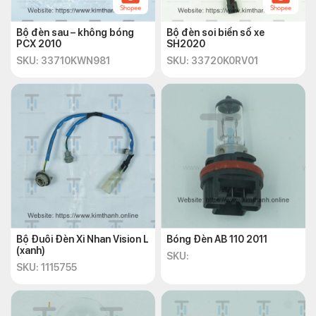
Bộ đèn sau – không bóng
Bộ đèn soi biển số xe
PCX 2010
SH2020
SKU: 33710KWN981
SKU: 33720K0RV01
Bộ Đuôi Đèn Xi Nhan Vision L
Bóng Đèn AB 110 2011
(xanh)
SKU:
SKU: 1115755