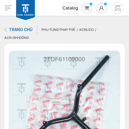
Catalog
TRANG CHỦ
PHỤ TÙNG THAY THẾ
ACRUZO
ACR-GHI ĐÔNG
Không có sản phẩm nào trong giỏ hàng