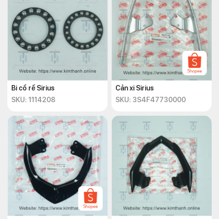
Bi cổ rế Sirius
Cản xi Sirius
SKU: 1114208
SKU: 3S4F47730000