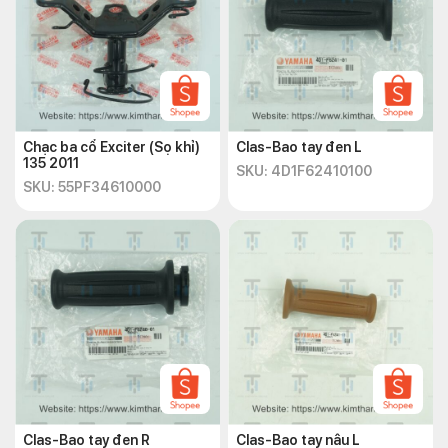
Chạc ba cổ Exciter (Sọ khỉ)
Clas-Bao tay đen L
135 2011
SKU: 4D1F62410100
SKU: 55PF34610000
Clas-Bao tay đen R
Clas-Bao tay nâu L