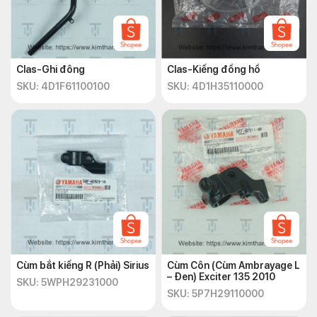
Clas-Ghi đông
Clas-Kiếng đồng hồ
SKU: 4D1F61100100
SKU: 4D1H35110000
Cùm bắt kiếng R (Phải) Sirius
Cùm Côn (Cùm Ambrayage L
– Đen) Exciter 135 2010
SKU: 5WPH29231000
SKU: 5P7H29110000