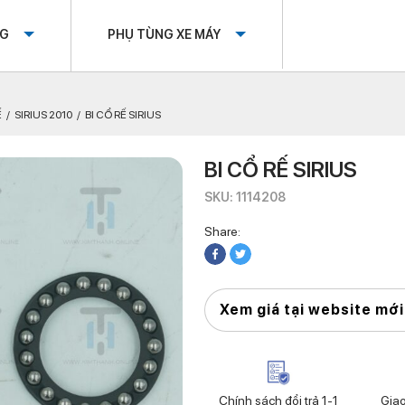
OG
PHỤ TÙNG XE MÁY
Ế
SIRIUS 2010
BI CỔ RẾ SIRIUS
BI CỔ RẾ SIRIUS
SKU: 1114208
Share:
Xem giá tại website mới
Chính sách đổi trả 1-1
Gia