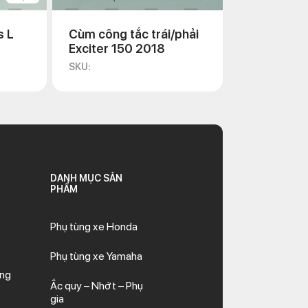
s L
Cùm công tắc trái/phải
Exciter 150 2018
SKU:
DANH MỤC SẢN
PHẨM
Phụ tùng xe Honda
Phụ tùng xe Yamaha
ăng
Ắc quy – Nhớt – Phụ
gia