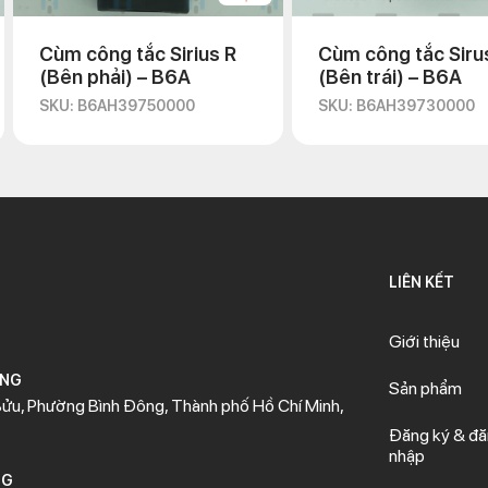
Cùm công tắc Sirius R
Cùm công tắc Siru
(Bên phải) – B6A
(Bên trái) – B6A
SKU: B6AH39750000
SKU: B6AH39730000
LIÊN KẾT
Giới thiệu
ÒNG
Sản phẩm
ửu, Phường Bình Đông, Thành phố Hồ Chí Minh,
Đăng ký & đ
nhập
NG