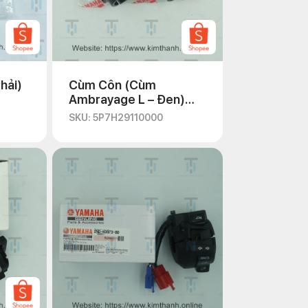
hải)
Cùm Côn (Cùm
Ambrayage L – Đen)
Exciter 135 2010
SKU: 5P7H29110000