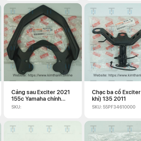
Cảng sau Exciter 2021
Chạc ba cổ Exciter
155c Yamaha chính
khỉ) 135 2011
hãng
SKU:
SKU: 55PF34610000