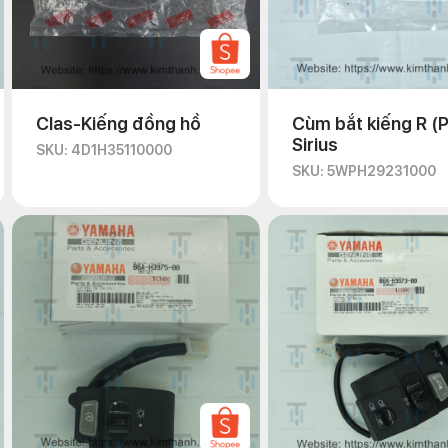
Clas-Kiếng đồng hồ
Cùm bắt kiếng R (P
Sirius
SKU: 4D1H35110000
SKU: 5WPH29231000