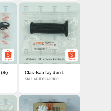
 (Sọ
Clas-Bao tay đen L
SKU: 4D1F62410100