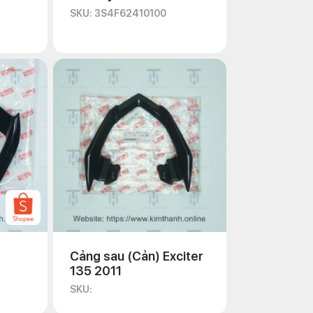
SKU: 3S4F62410100
Cảng sau (Cản) Exciter
135 2011
SKU: