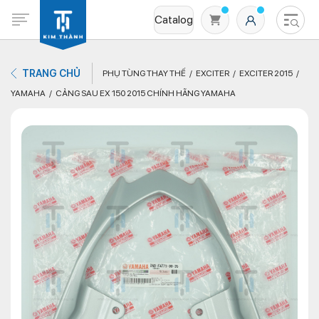
Catalog
TRANG CHỦ
PHỤ TÙNG THAY THẾ
EXCITER
EXCITER 2015
YAMAHA
CẢNG SAU EX 150 2015 CHÍNH HÃNG YAMAHA
Không có sản phẩm nào trong giỏ hàng