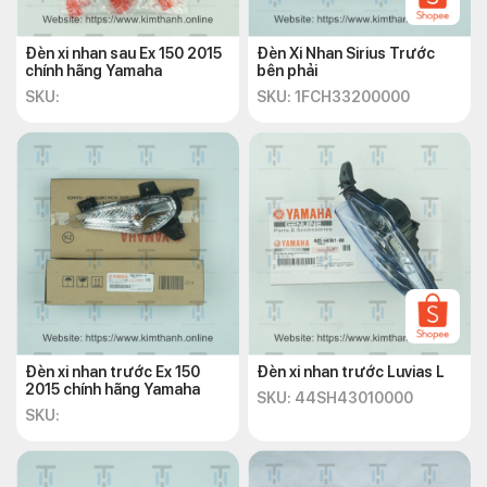
Nếu quý khách có nhu cầu mua càng sau xe máy Exciter 150
2015, xin vui lòng liên hệ:
Đèn xi nhan sau Ex 150 2015
Đèn Xi Nhan Sirius Trước
Địa chỉ CH:
Số 72-74 Phạm Hữu Chí, P.2, Q.5, TP. Hồ Chí
chính hãng Yamaha
bên phải
Minh
SKU:
SKU: 1FCH33200000
Hotline:
+842838547570
Email:
chkimthanh72@gmail.com
Website:
https://kimthanh.online/
Trên đây là thông tin về “Cảng sau Exciter 150 2015 chính
hãng, giá tốt” mà chúng tôi muốn gửi đến bạn. Hy vọng bài viết
mang nhiều thông tin hữu ích đến độc giả cũng như gợi ý cho
bạn kinh nghiệm khi lựa chọn cảng sau cho xe máy của mình!
Hãy đến cửa hàng phụ tùng xe Kim Thành ngay hôm nay để
mua Cảng sau Exciter 150 2015 chính hãng với mức giá tốt
Đèn xi nhan trước Ex 150
Đèn xi nhan trước Luvias L
nhất nhé!
2015 chính hãng Yamaha
SKU: 44SH43010000
SKU: