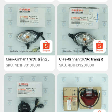
2015
Sau đây là một số lưu ý quan trọng mà bạn nên xem xét để
chọn
phụ tùng Exciter 150 2015
nói chung, và cảng sau Ex
150 2015 nói riêng:
Chất liệu:
Đa phần các loại cảng sau xe máy được làm
từ chất liệu ABS hoặc nhôm đúc nguyên khối. Mỗi chất
liệu đều có những ưu điểm riêng tùy thuộc vào mục đích
sử dụng của bạn là gì. Tuy nhiên, để xe không bị rung lắc
Clas-Xi nhan trước trắng L
Clas-Xi nhan trước trắng R
hay khó khăn trong quá trình di chuyển thì bạn nên ưu
SKU: 4D1H33101000
SKU: 4D1H33201000
tiên lựa chọn vật liệu chắc chắn, bền bỉ cao. Đồng thời,
có khả năng chịu trọng lượng đủ để chứa các đồ đạc bạn
muốn vận chuyển.
Phù hợp với xe máy:
Mỗi loại xe có thiết kế khung khác
nhau, vì vậy cảng sau cần phải tương thích với xe của
bạn.
Lựa chọn địa chỉ uy tín để mua hàng:
Nên mua sản
phẩm từ những cửa hàng uy tín, có danh tiếng trên thị