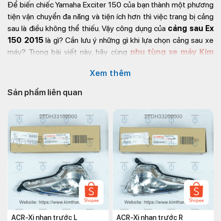
Để biến chiếc Yamaha Exciter 150 của bạn thành một phương
tiện vận chuyển đa năng và tiện ích hơn thì việc trang bị cảng
sau là điều không thể thiếu. Vậy công dụng của
cảng sau Ex
150 2015
là gì? Cần lưu ý những gì khi lựa chọn cảng sau xe
máy? Trong bài viết này, hãy cùng
phụ tùng xe máy Kim
Thành
tìm hiểu và khám phá thêm thông tin về cảng sau xe
Xem thêm
máy Exciter 150 2015 nhé!
Sản phẩm liên quan
Công dụng cảng sau Yamaha
Exciter 2015
Cảng sau hay còn gọi là tay dắt Exciter 150 2015 không chỉ
giúp chiếc tăng tính thẩm mỹ và sang trọng mà còn có chức
năng bảo vệ linh kiện sau xe tránh khỏi những va chạm, trầy
xước không đáng có. Đồng thời,
phụ kiện xe Exciter
này còn
có công dụng làm giá đỡ, tạo thêm không gian cho xe để vận
chuyển hàng hóa, hành lý hoặc đồ đạc cá nhân.
Bên cạnh đó, một số người còn sử dụng tay dắt sau để gắn
ACR-Xi nhan trước L
ACR-Xi nhan trước R