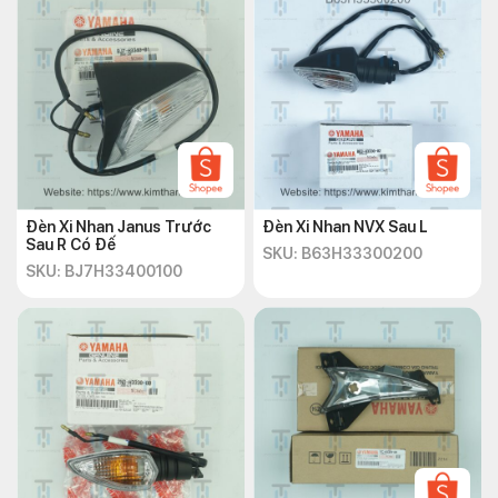
cho chất lượng sản phẩm tốt.
Có nhiều thương hiệu, mẫu mã đa dạng để khách hàng
lựa chọn.
Thường xuyên cung cấp các chương trình khuyến mãi
hấp dẫn cho khách hàng.
Dịch vụ hỗ trợ và chăm sóc khách hàng nhiệt tình, chính
sách hậu mãi tốt.
Đèn Xi Nhan Janus Trước
Đèn Xi Nhan NVX Sau L
Sau R Có Đế
SKU: B63H33300200
SKU: BJ7H33400100