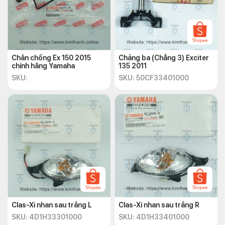
4
2NDF477300P1
Đỏ đô
290.000
Dương
5
2NDF477300P5
290.000
bóng
Chân chống Ex 150 2015
Chảng ba (Chẳng 3) Exciter
chính hãng Yamaha
135 2011
Mực
SKU:
SKU: 50CF33401000
6
2NDF477300P9
290.000
mờ
Đỏ
7
2NDF477300P0
290.000
tươi
8
2NDF477300P2
Vàng
290.000
Lưu ý khi lựa chọn cảng sau
Clas-Xi nhan sau trắng L
Clas-Xi nhan sau trắng R
cho xe máy Yamaha Exciter
SKU: 4D1H33301000
SKU: 4D1H33401000