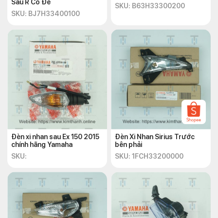
Sau R Có Đế
SKU: B63H33300200
SKU: BJ7H33400100
Đèn xi nhan sau Ex 150 2015
Đèn Xi Nhan Sirius Trước
chính hãng Yamaha
bên phải
SKU:
SKU: 1FCH33200000