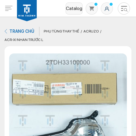
Catalog
TRANG CHỦ
PHỤ TÙNG THAY THẾ
ACRUZO
ACR-XI NHAN TRƯỚC L
Không có sản phẩm nào trong giỏ hàng