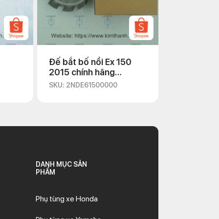
Đế bắt bố nồi Ex 150
2015 chính hãng
Yamaha
SKU: 2NDE61500000
DANH MỤC SẢN
PHẨM
Phụ tùng xe Honda