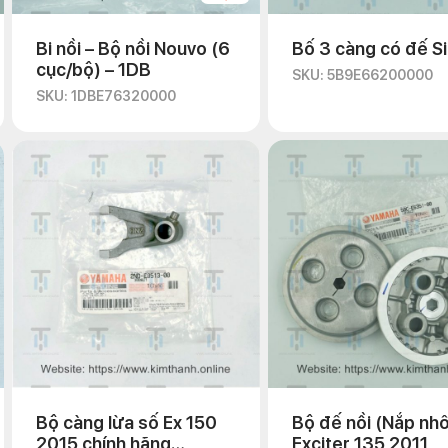
Bi nồi – Bộ nồi Nouvo (6
Bố 3 càng có đế Si
cục/bộ) – 1DB
SKU: 5B9E66200000
SKU: 1DBE76320000
Bộ càng lừa số Ex 150
Bộ đế nồi (Nắp nh
2015 chính hãng
Exciter 135 2011