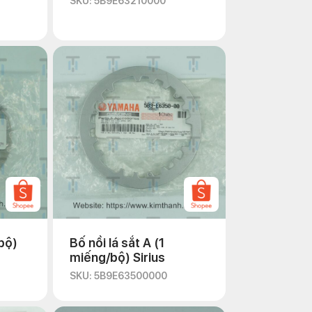
SKU: 5B9E63210000
 bộ)
Bố nồi lá sắt A (1
miếng/bộ) Sirius
SKU: 5B9E63500000