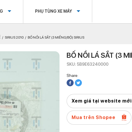
OG
PHỤ TÙNG XE MÁY
Ế
SIRIUS 2010
BỐ NỒI LÁ SẮT (3 MIẾNG/BỘ) SIRIUS
BỐ NỒI LÁ SẮT (3 M
SKU: 5B9E63240000
Share:
Xem giá tại website mới
Mua trên Shopee