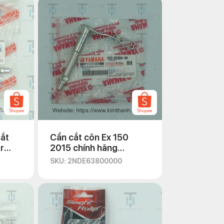
cắt
Cần cắt côn Ex 150
r
2015 chính hãng
Yamaha
SKU: 2NDE63800000