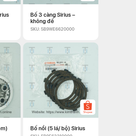
rius
Bố 3 càng Sirius –
không đế
SKU: 5B9WE6620000
ôm)
Bố nồi (5 lá/ bộ) Sirius