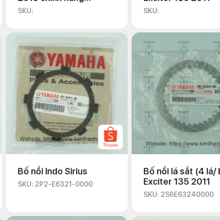
Yamaha
SKU:
SKU:
Bố nồi Indo Sirius
Bố nồi lá sắt (4 lá/
Exciter 135 2011
SKU: 2P2-E6321-0000
SKU: 2S6E63240000