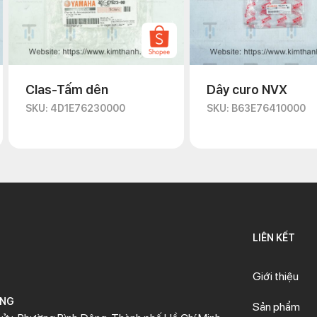
Clas-Tấm dên
Dây curo NVX
SKU: 4D1E76230000
SKU: B63E76410000
LIÊN KẾT
Giới thiệu
ÒNG
Sản phẩm