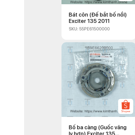
Bát côn (Đế bắt bố nồi)
Exciter 135 2011
SKU: 55PE61500000
Bố ba càng (Guốc văng
ly hợp) Exciter 135