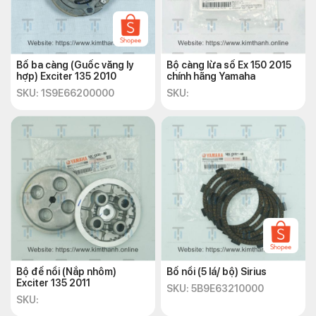
Bố ba càng (Guốc văng ly
Bộ càng lừa số Ex 150 2015
hợp) Exciter 135 2010
chính hãng Yamaha
SKU: 1S9E66200000
SKU:
Bộ đế nồi (Nắp nhôm)
Bố nồi (5 lá/ bộ) Sirius
Exciter 135 2011
SKU: 5B9E63210000
SKU: