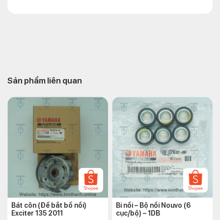
Sản phẩm liên quan
Bát côn (Đế bắt bố nồi)
Bi nồi – Bộ nồi Nouvo (6
Exciter 135 2011
cục/bộ) – 1DB