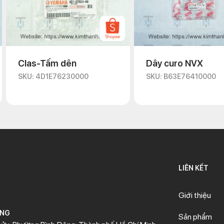
Clas-Tấm dên
Dây curo NVX
SKU: 4D1E76230000
SKU: B63E76410000
LIÊN KẾT
Giới thiệu
ÒNG
Sản phẩm