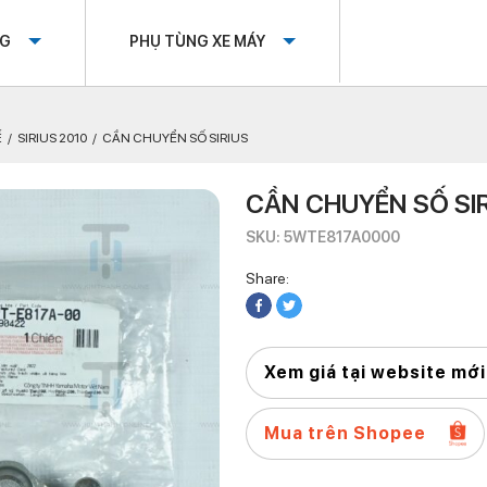
OG
PHỤ TÙNG XE MÁY
Ế
SIRIUS 2010
CẦN CHUYỂN SỐ SIRIUS
CẦN CHUYỂN SỐ SI
SKU: 5WTE817A0000
Share:
Xem giá tại website mới
Mua trên Shopee