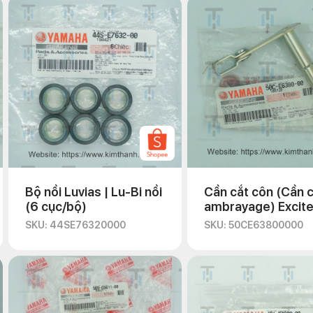
Bộ nồi Luvias | Lu-Bi nồi
Cần cắt côn (Cần 
(6 cục/bộ)
ambrayage) Excite
2011
SKU: 44SE76320000
SKU: 50CE63800000