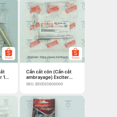
cắt
Cần cắt côn (Cần cắt
r 135
ambrayage) Exciter
2021
SKU: B5VE63800000