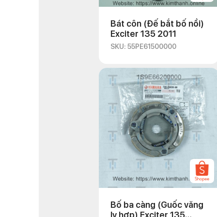
Bát côn (Đế bắt bố nồi)
Exciter 135 2011
SKU: 55PE61500000
Bố ba càng (Guốc văng
ly hợp) Exciter 135