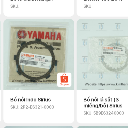
Yamaha
SKU:
SKU:
Bố nồi Indo Sirius
Bố nồi lá sắt (3
miếng/bộ) Sirius
SKU: 2P2-E6321-0000
SKU: 5B9E63240000