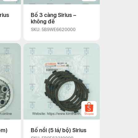
rius
Bố 3 càng Sirius –
không đế
SKU: 5B9WE6620000
ôm)
Bố nồi (5 lá/ bộ) Sirius