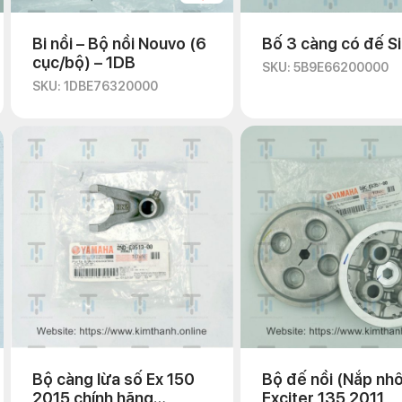
Bi nồi – Bộ nồi Nouvo (6
Bố 3 càng có đế Si
cục/bộ) – 1DB
SKU: 5B9E66200000
SKU: 1DBE76320000
Bộ càng lừa số Ex 150
Bộ đế nồi (Nắp nh
2015 chính hãng
Exciter 135 2011