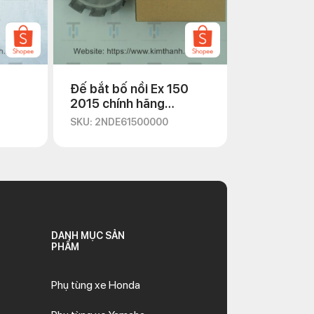
Đế bắt bố nồi Ex 150
2015 chính hãng
Yamaha
SKU: 2NDE61500000
DANH MỤC SẢN
PHẨM
Phụ tùng xe Honda