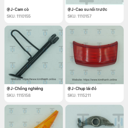
@J-Cam cò
@J-Cao su nồi trước
SKU: 1110155
SKU: 1110157
@J-Chống nghiêng
@J-Chụp lái đỏ
SKU: 1115158
SKU: 1115211