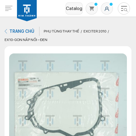
Catalog
TRANG CHỦ
PHỤ TÙNG THAY THẾ
EXCITER 2010
EX10-GON NẮP NỒI – ĐEN
Không có sản phẩm nào trong giỏ hàng