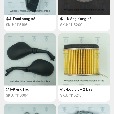
@J-Đuôi bảng số
@J-Kiếng đồng hồ
SKU: 1115196
SKU: 1115209
@J-Kiếng hậu
@J-Lọc gió – 2 bas
SKU: 1110094
SKU: 1115215