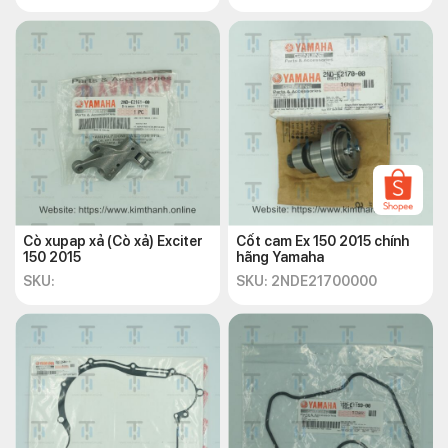
Chính sách bảo hành
Chính sách bảo hành của Kim Thành đảm bảo sự hài lòng và an
tâm cho khách hàng. Kim Thành cam kết bảo hành sản phẩm
cảm biến nhiệt độ xe Ex 2015 sau khi mua hàng. Nếu sản phẩm
gặp sự cố hoặc lỗi kỹ thuật trong thời gian bảo hành, đơn vị sẽ
tiến hành sửa chữa hoặc thay thế sản phẩm hoàn toàn miễn
phí. Ngoài ra, Kim Thành còn cung cấp dịch vụ hỗ trợ sau mua
hàng, đảm bảo sự hài lòng và quan tâm của quý khách hàng.
Thông tin liên hệ của Kim Thành:
Cò xupap xả (Cò xả) Exciter
Cốt cam Ex 150 2015 chính
Địa chỉ:
72 – 74 Phạm Hữu Chí, P.12, Q.5, TP.HCM
150 2015
hãng Yamaha
Phone:
(028) 38 547 570
SKU:
SKU: 2NDE21700000
Trên đây là những thông tin cơ bản về Ex 15 – Báo nhiệt, một
bộ phận quan trọng của
phụ tùng xe Exciter 150 2015
.
Hy
vọng bạn đã hiểu hơn về bộ phận cảm biến nhiệt Ex 150 và biết
cách vệ sinh để xe máy luôn vận hành ổn định. Nếu bạn đang
muốn mua linh kiện xe Exciter 150 2015 giá tốt thì hãy liên hệ
ngay với Kim Thành để nhận ngay ưu đãi nhé!