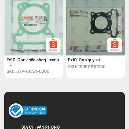
Ex10-Gon chân nòng – xanh
Ex10-Gon quy lat
TL
SKU: 1S9E11810000
SKU: 5YP-E1351-0000
ĐỊA CHỈ VĂN PHÒNG