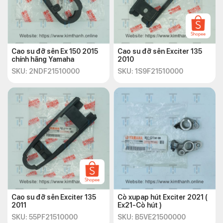
Sản phẩm chính hãng
Cao su đỡ sên Ex 150 2015
Cao su đỡ sên Exciter 135
chính hãng Yamaha
2010
SKU: 2NDF21510000
SKU: 1S9F21510000
Kim Thành tự hào mang đến cho khách hàng những phụ tùng
xe máy chất lượng cao. Sản phẩm cảm biến nhiệt độ xe Ex
2015 của Kim Thành được sản xuất theo đúng tiêu chuẩn, đảm
bảo tính chính xác và độ bền cao. Kim Thành cam kết chỉ cung
cấp hàng chính hãng nên bạn có thể yên tâm về chất lượng và
Cao su đỡ sên Exciter 135
Cò xupap hút Exciter 2021 (
độ tin cậy của cảm biến nhiệt Ex 2015 150.
2011
Ex21-Cò hút )
SKU: 55PF21510000
SKU: B5VE21500000