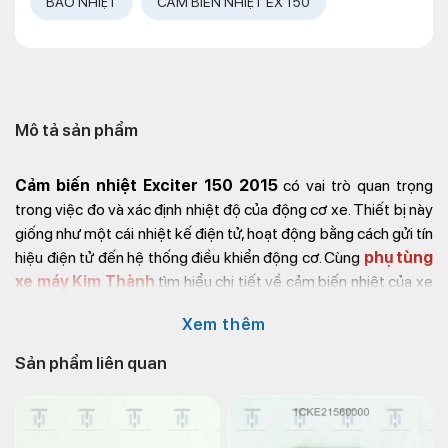
BÁO NHIỆT
CẢM BIẾN NHIỆT EX 150
Mô tả sản phẩm
Cảm biến nhiệt Exciter 150 2015
có vai trò quan trọng
trong việc đo và xác định nhiệt độ của động cơ xe. Thiết bị này
giống như một cái nhiệt kế điện tử, hoạt động bằng cách gửi tín
hiệu điện tử đến hệ thống điều khiển động cơ. Cùng
phụ tùng
xe máy Kim Thành
tìm hiểu chi tiết về cảm biến nhiệt của xe
máy Yamaha Exciter 150 2015 qua bài viết dưới đây!
Xem thêm
Công dụng của cảm biến
Sản phẩm liên quan
nhiệt Ex 135
Cảm biến nhiệt độ Ex 150 2015 có vai trò quan trọng đối với