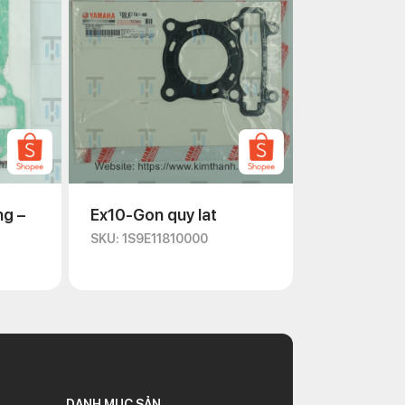
ng –
Ex10-Gon quy lat
SKU: 1S9E11810000
DANH MỤC SẢN