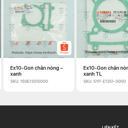
Ex10-Gon chân nòng –
Ex10-Gon chân nò
xanh
xanh TL
SKU: 1S9E13510000
SKU: 5YP-E1351-0000
LIÊN KẾT