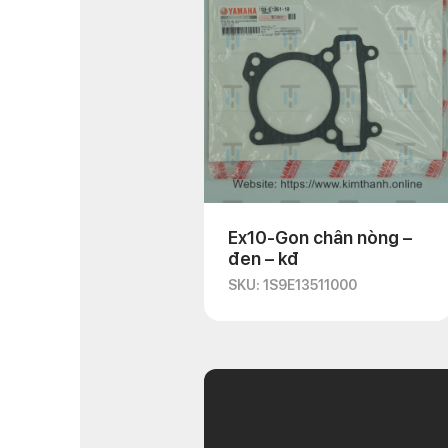
Ex10-Gon chân nòng –
đen – kđ
SKU: 1S9E13511000