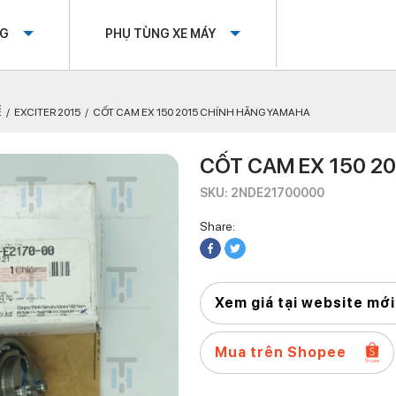
OG
PHỤ TÙNG XE MÁY
Ế
EXCITER 2015
CỐT CAM EX 150 2015 CHÍNH HÃNG YAMAHA
CỐT CAM EX 150 2
SKU: 2NDE21700000
Share:
Xem giá tại website mới
Mua trên Shopee