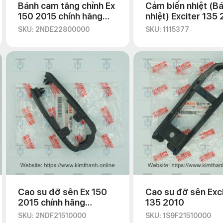
Bánh cam tăng chỉnh Ex
Cảm biến nhiệt (B
150 2015 chính hãng
nhiệt) Exciter 135
Yamaha
SKU: 2NDE22800000
SKU: 1115377
Cao su đỡ sên Ex 150
Cao su đỡ sên Exc
2015 chính hãng
135 2010
Yamaha
SKU: 2NDF21510000
SKU: 1S9F21510000