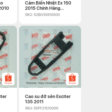
áo
Cảm Biến Nhiệt Ex 150
 2010
2015 Chính Hãng
Yamaha
SKU: 52BH35910000
iter
Cao su đỡ sên Exciter
135 2011
SKU: 55PF21510000