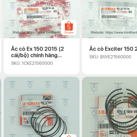
Ắc cò Ex 150 2015 (2
Ắc cò Exciter 150 
cái/bộ) chính hãng
SKU: B5VE21560000
Yamaha
SKU: 1CKE21560000