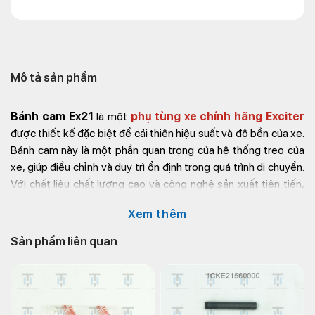
Mô tả sản phẩm
Bánh cam Ex21
là một
phụ tùng xe chính hãng Exciter
được thiết kế đặc biệt để cải thiện hiệu suất và độ bền của xe.
Bánh cam này là một phần quan trọng của hệ thống treo của
xe, giúp điều chỉnh và duy trì ổn định trong quá trình di chuyển.
Với chất liệu chất lượng cao và công nghệ sản xuất tiên tiến,
bánh cam Exciter 2021
đảm bảo độ chính xác cao và độ
Xem thêm
bền đáng tin cậy. Sản phẩm này có sẵn trong mạch phân phối
đại lý Yamaha, đảm bảo sự an toàn và hiệu suất tối ưu cho xe
Sản phẩm liên quan
của bạn.
Mua ngay
phụ tùng xe máy uy tín
Kim Thành:
Địa chỉ Kim Thành: 72 – 74 Phạm Hữu Chí, P.12, Q.5,
TP.HCM