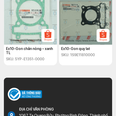
Ex10-Gon chân nòng – xanh
Ex10-Gon quy lat
TL
SKU: 1S9E11810000
SKU: 5YP-E1351-0000
ĐỊA CHỈ VĂN PHÒNG
1067 Tạ Quang Bửu, Phường Bình Đông, Thành phố