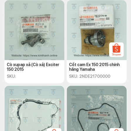
Cò xupap xả (Cò xả) Exciter
Cốt cam Ex 150 2015 chính
150 2015
hãng Yamaha
SKU:
SKU: 2NDE21700000