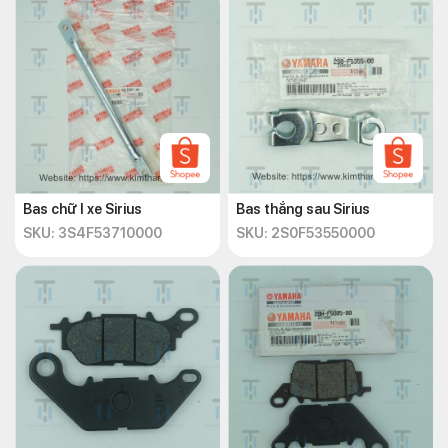
Bas chữ I xe Sirius
Bas thắng sau Sirius
SKU: 3S4F53710000
SKU: 2S0F53550000