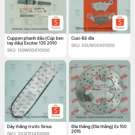
Cuppen phanh dầu (Cúp ben
Cuxi-Bố dĩa
tay dầu) Exciter 135 2010
SKU: 5SUW00451000
SKU: 1S9W00410000
Dây thắng trước Sirius
Đĩa thắng (Dĩa thắng) Ex 150
2015
SKU: 3S3F63410000