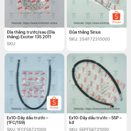
Đĩa thắng trước/sau (Dĩa
Đũa thắng Sirius
thắng) Exciter 135 2011
SKU: 3S4F72310000
SKU:
Ex10-Dây dầu trước –
Ex10-Dây dầu trước – 55P –
(1FC/1S9)
kđ
SKU: 1FCF58721000
SKU: 55PF58721000