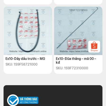
Ex10-Dây dầu trước – MG
Ex10-Đũa thắng – mã 00 –
kđ
SKU: 1S9F58721000
SKU: 1S9F72310000