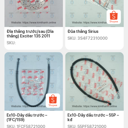
Đĩa thắng trước/sau (Dĩa
Đũa thắng Sirius
thắng) Exciter 135 2011
SKU: 3S4F72310000
SKU:
Ex10-Dây dầu trước –
Ex10-Dây dầu trước – 55P –
(1FC/1S9)
kđ
SKU: 1FCF58721000
SKU: 55PF58721000