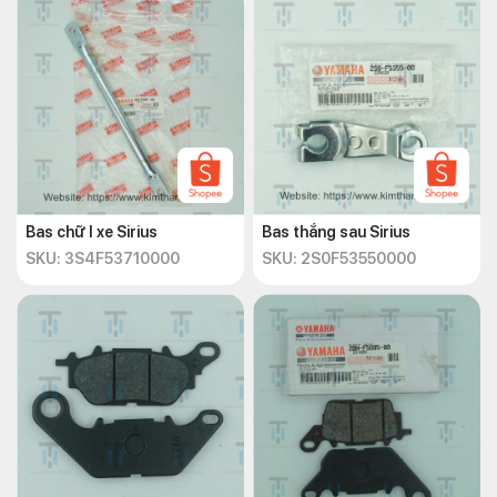
Bas chữ I xe Sirius
Bas thắng sau Sirius
SKU: 3S4F53710000
SKU: 2S0F53550000