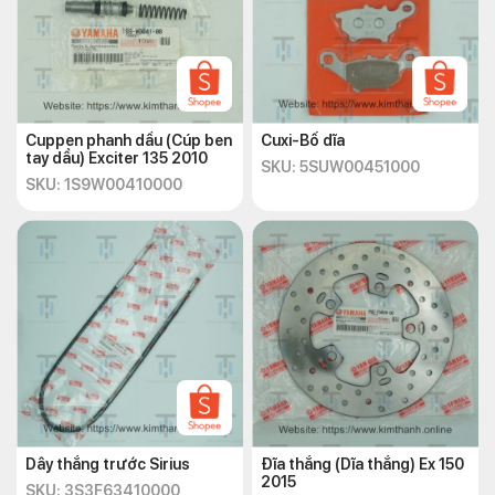
Cuppen phanh dầu (Cúp ben
Cuxi-Bố dĩa
tay dầu) Exciter 135 2010
SKU: 5SUW00451000
SKU: 1S9W00410000
Dây thắng trước Sirius
Đĩa thắng (Dĩa thắng) Ex 150
2015
SKU: 3S3F63410000