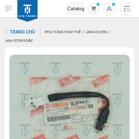
Catalog
TRANG CHỦ
PHỤ TÙNG THAY THẾ
JANUS 2016
JAN-STOP R DÂY
Không có sản phẩm nào trong giỏ hàng