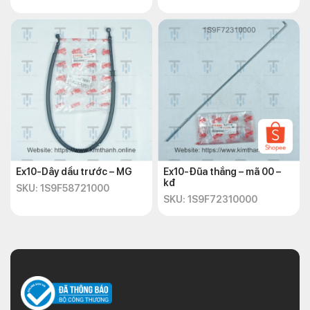
Ex10-Dây dầu trước – MG
Ex10-Đũa thắng – mã 00 –
kđ
SKU: 1S9F58721000
SKU: 1S9F72310000