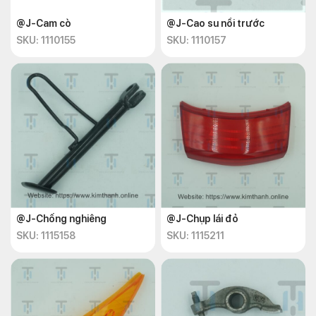
@J-Cam cò
@J-Cao su nồi trước
SKU: 1110155
SKU: 1110157
@J-Chống nghiêng
@J-Chụp lái đỏ
SKU: 1115158
SKU: 1115211