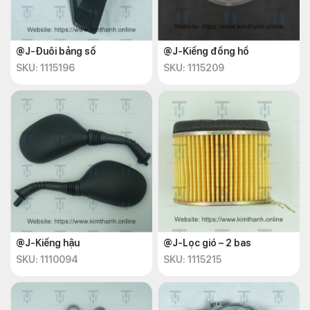
@J-Đuôi bảng số
@J-Kiếng đồng hồ
SKU: 1115196
SKU: 1115209
@J-Kiếng hậu
@J-Lọc gió – 2 bas
SKU: 1110094
SKU: 1115215