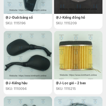
@J-Đuôi bảng số
@J-Kiếng đồng hồ
SKU: 1115196
SKU: 1115209
@J-Kiếng hậu
@J-Lọc gió – 2 bas
SKU: 1110094
SKU: 1115215