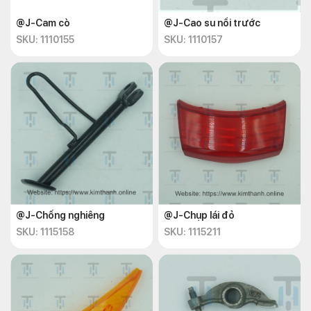
@J-Cam cò
@J-Cao su nồi trước
SKU: 1110155
SKU: 1110157
@J-Chống nghiêng
@J-Chụp lái đỏ
SKU: 1115158
SKU: 1115211