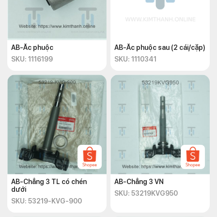
AB-Ắc phuộc
AB-Ắc phuộc sau (2 cái/cặp)
SKU: 1116199
SKU: 1110341
AB-Chẳng 3 TL có chén
AB-Chẳng 3 VN
dưới
SKU: 53219KVG950
SKU: 53219-KVG-900