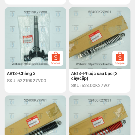
AB13-Chẳng 3
AB13-Phuộc sau bạc (2
cây/cặp)
SKU: 53219K27V00
SKU: 52400K27V01