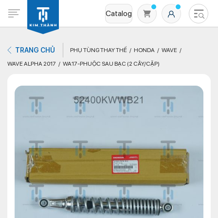
Catalog
TRANG CHỦ
PHỤ TÙNG THAY THẾ
HONDA
WAVE
WAVE ALPHA 2017
WA17-PHUỘC SAU BẠC (2 CÂY/CẶP)
Không có sản phẩm nào trong giỏ hàng