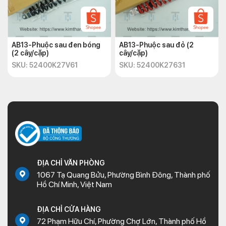
AB13-Phuộc sau đen bóng
AB13-Phuộc sau đỏ (2
(2 cây/cặp)
cây/cặp)
SKU: 52400K27V61
SKU: 52400K27631
ĐỊA CHỈ VĂN PHÒNG
1067 Tạ Quang Bửu, Phường Bình Đông, Thành phố
Hồ Chí Minh, Việt Nam
ĐỊA CHỈ CỬA HÀNG
72 Phạm Hữu Chí, Phường Chợ Lớn, Thành phố Hồ