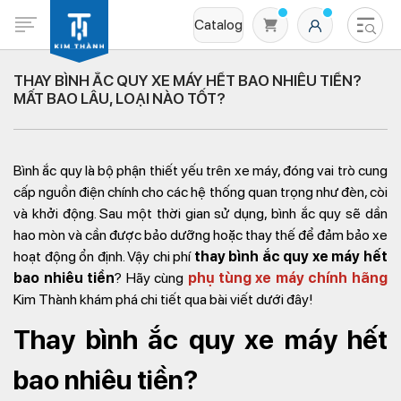
Catalog
THAY BÌNH ẮC QUY XE MÁY HẾT BAO NHIÊU TIỀN?
MẤT BAO LÂU, LOẠI NÀO TỐT?
Bình ắc quy là bộ phận thiết yếu trên xe máy, đóng vai trò cung
cấp nguồn điện chính cho các hệ thống quan trọng như đèn, còi
và khởi động. Sau một thời gian sử dụng, bình ắc quy sẽ dần
hao mòn và cần được bảo dưỡng hoặc thay thế để đảm bảo xe
Không có sản phẩm nào trong giỏ hàng
hoạt động ổn định. Vậy chi phí
thay bình ắc quy xe máy hết
bao nhiêu tiền
? Hãy cùng
phụ tùng xe máy chính hãng
Kim Thành khám phá chi tiết qua bài viết dưới đây!
Thay bình ắc quy xe máy hết
bao nhiêu tiền?