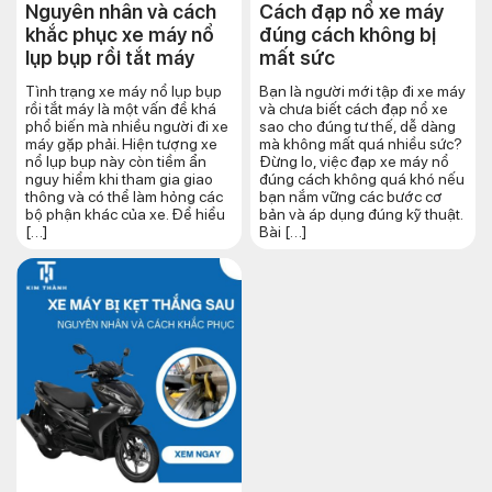
Nguyên nhân và cách
Cách đạp nổ xe máy
khắc phục xe máy nổ
đúng cách​ không bị
lụp bụp rồi tắt máy
mất sức
Tình trạng xe máy nổ lụp bụp
Bạn là người mới tập đi xe máy
rồi tắt máy là một vấn đề khá
và chưa biết cách đạp nổ xe
phổ biến mà nhiều người đi xe
sao cho đúng tư thế, dễ dàng
máy gặp phải. Hiện tượng xe
mà không mất quá nhiều sức?
nổ lụp bụp này còn tiềm ẩn
Đừng lo, việc đạp xe máy nổ
nguy hiểm khi tham gia giao
đúng cách không quá khó nếu
thông và có thể làm hỏng các
bạn nắm vững các bước cơ
bộ phận khác của xe. Để hiểu
bản và áp dụng đúng kỹ thuật.
[…]
Bài […]