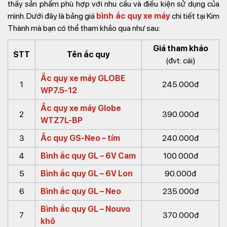
thấy sản phẩm phù hợp với nhu cầu và điều kiện sử dụng của
mình. Dưới đây là bảng giá
bình ắc quy xe máy
chi tiết tại Kim
Thành mà bạn có thể tham khảo qua như sau:
Giá tham khảo
STT
Tên ắc quy
(đvt: cái)
Ắc quy xe máy GLOBE
1
245.000đ
WP7.5-12
Ắc quy xe máy Globe
2
390.000đ
WTZ7L-BP
3
Ắc quy GS-Neo – tím
240.000đ
4
Bình ắc quy GL – 6V Cam
100.000đ
5
Bình ắc quy GL – 6V Lon
90.000đ
6
Bình ắc quy GL – Neo
235.000đ
Bình ắc quy GL – Nouvo
7
370.000đ
khô