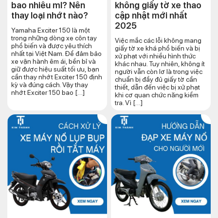
bao nhiêu ml? Nên
không giấy tờ xe thao
thay loại nhớt nào?
cập nhật mới nhất
2025
Yamaha Exciter 150 là một
trong những dòng xe côn tay
Việc mắc các lỗi không mang
phổ biến và được yêu thích
giấy tờ xe khá phổ biến và bị
nhất tại Việt Nam. Để đảm bảo
xử phạt với nhiều hình thức
xe vận hành êm ái, bền bỉ và
khác nhau. Tuy nhiên, không ít
giữ được hiệu suất tối ưu, bạn
người vẫn còn lơ là trong việc
cần thay nhớt Exciter 150 định
chuẩn bị đầy đủ giấy tờ cần
kỳ và đúng cách. Vậy thay
thiết, dẫn đến việc bị xử phạt
nhớt Exciter 150 bao […]
khi cơ quan chức năng kiểm
tra. Vì […]