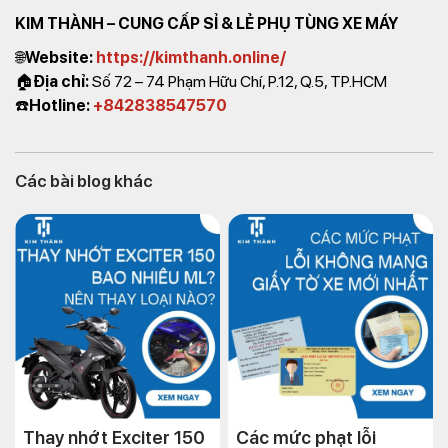
KIM THÀNH – CUNG CẤP SỈ & LẺ PHỤ TÙNG XE MÁY
🌐
Website:
https://kimthanh.online/
🏠
Địa chỉ:
Số 72 – 74 Phạm Hữu Chí, P.12, Q.5, TP.HCM
☎️
Hotline:
+842838547570
Các bài blog khác
Thay nhớt Exciter 150
Các mức phạt lỗi