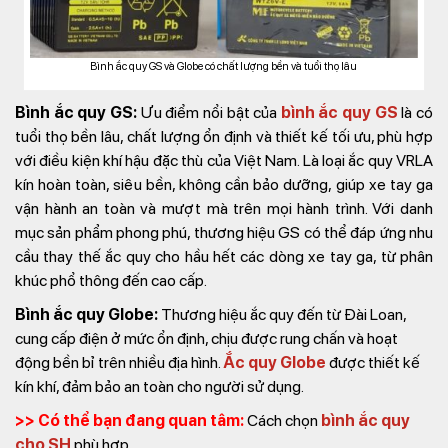
Bình ắc quy GS và Globe có chất lượng bền và tuổi thọ lâu
Bình ắc quy GS:
Ưu điểm nổi bật của
bình ắc quy GS
là có
tuổi thọ bền lâu, chất lượng ổn định và thiết kế tối ưu, phù hợp
với điều kiện khí hậu đặc thù của Việt Nam. Là loại ắc quy VRLA
kín hoàn toàn, siêu bền, không cần bảo dưỡng, giúp xe tay ga
vận hành an toàn và mượt mà trên mọi hành trình. V
ới danh
mục sản phẩm phong phú, thương hiệu GS có thể đáp ứng nhu
cầu thay thế ắc quy cho hầu hết các dòng xe tay ga, từ phân
khúc phổ thông đến cao cấp.
Bình ắc quy Globe:
Thương hiệu ắc quy đến từ Đài Loan,
cung cấp điện ở mức ổn định, chịu được rung chấn và hoạt
động bền bỉ trên nhiều địa hình.
Ắc quy Globe
được thiết kế
kín khí, đảm bảo an toàn cho người sử dụng.
>> Có thể bạn đang quan tâm:
Cách chọn
bình ắc quy
cho SH
phù hợp.