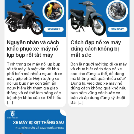
Nguyên nhân và cách
Cách đạp nổ xe máy
khắc phục xe máy nổ
đúng cách​ không bị
lụp bụp rồi tắt máy
mất sức
Tình trạng xe máy nổ lụp bụp
Bạn là người mới tập đi xe máy
rồi tắt máy là một vấn đề khá
và chưa biết cách đạp nổ xe
phổ biến mà nhiều người đi xe
sao cho đúng tư thế, dễ dàng
máy gặp phải. Hiện tượng xe
mà không mất quá nhiều sức?
nổ lụp bụp này còn tiềm ẩn
Đừng lo, việc đạp xe máy nổ
nguy hiểm khi tham gia giao
đúng cách không quá khó nếu
thông và có thể làm hỏng các
bạn nắm vững các bước cơ
bộ phận khác của xe. Để hiểu
bản và áp dụng đúng kỹ thuật.
[…]
Bài […]