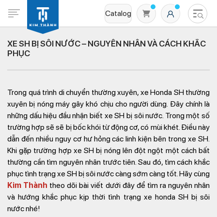
Catalog
XE SH BỊ SÔI NƯỚC – NGUYÊN NHÂN VÀ CÁCH KHẮC
PHỤC
Trong quá trình di chuyển thường xuyên, xe Honda SH thường
xuyên bị nóng máy gây khó chịu cho người dùng. Đây chính là
những dấu hiệu đầu nhận biết xe SH bị sôi nước. Trong một số
trường hợp sẽ sẽ bị bốc khói từ động cơ, có mùi khét. Điều này
Không có sản phẩm nào trong giỏ hàng
dẫn đến nhiều nguy cơ hư hỏng các linh kiện bên trong xe SH.
Khi gặp trường hợp xe SH bị nóng lên đột ngột một cách bất
thường cần tìm nguyên nhân trước tiên. Sau đó, tìm cách khắc
phục tình trạng xe SH bị sôi nước càng sớm càng tốt. Hãy cùng
Kim Thành
theo dõi bài viết dưới đây để tìm ra nguyên nhân
và hướng khắc phục kịp thời tình trạng xe honda SH bị sôi
nước nhé!