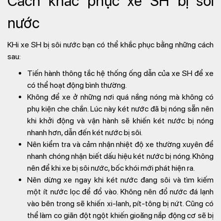
Cách khắc phục xe SH bị sôi
nước
KHi xe SH bị sôi nước bạn có thể khắc phục bằng những cách
sau:
Tiến hành thông tắc hệ thống ống dẫn của xe SH để xe
có thể hoạt động bình thường.
Không để xe ở những nơi quá nắng nóng mà không có
phụ kiện che chắn. Lúc này két nước đã bị nóng sẵn nên
khi khởi động và vận hành sẽ khiến két nước bị nóng
nhanh hơn, dẫn đến két nước bị sôi.
Nên kiểm tra và cảm nhận nhiệt độ xe thường xuyên để
nhanh chóng nhận biết dấu hiệu két nước bị nóng. Không
nên để khi xe bị sôi nước, bốc khói mới phát hiện ra.
Nên dừng xe ngay khi két nước đang sôi và tìm kiếm
một ít nước lọc để đổ vào. Không nên đổ nước đá lạnh
vào bên trong sẽ khiến xi-lanh, pít-tông bị nứt. Cũng có
thể làm co giãn đột ngột khiến gioăng nắp động cơ sẽ bị