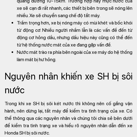
quãng đường 10-15km. Trường hợp này mực nước của
xe sẽ cạn đi rất nhanh, các thiết bị bên trong sẽ nóng lên
nhiều. Xe sẽ chuyển sang chế độ tắt máy.
Trầm trọng hơn, xe bị nóng máy có mùi khét và bốc khói
từ động cơ. Nhiều người nhầm lẫn là các vấn đề đến từ
động cơ hỏng dầu, nhưng dấu hiệu này cũng có thể đến
từ hệ thống nước mát của xe đang gặp vấn đề.
Nước mát trào ra phía bên ngoài của xe máy do hệ thống
làm mát bị hư hỏng.
Nguyên nhân khiến xe SH bị sôi
nước
Trong khi xe SH bị sôi két nước thì không nên cố gắng vận
hành, nên dừng lại, tắt máy để kiểm tra tình trạng của xe. Có
thể thông qua các nguyên nhân và chúng tôi chia sẻ bên dưới
để kiểm tra tình trạng xe và hiểu rõ nguyên nhân dẫn đến xe
Honda SH bị sôi nước.