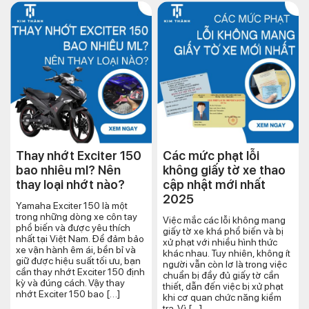
Thay nhớt Exciter 150
Các mức phạt lỗi
bao nhiêu ml? Nên
không giấy tờ xe thao
thay loại nhớt nào?
cập nhật mới nhất
2025
Yamaha Exciter 150 là một
trong những dòng xe côn tay
Việc mắc các lỗi không mang
phổ biến và được yêu thích
giấy tờ xe khá phổ biến và bị
nhất tại Việt Nam. Để đảm bảo
xử phạt với nhiều hình thức
xe vận hành êm ái, bền bỉ và
khác nhau. Tuy nhiên, không ít
giữ được hiệu suất tối ưu, bạn
người vẫn còn lơ là trong việc
cần thay nhớt Exciter 150 định
chuẩn bị đầy đủ giấy tờ cần
kỳ và đúng cách. Vậy thay
thiết, dẫn đến việc bị xử phạt
nhớt Exciter 150 bao […]
khi cơ quan chức năng kiểm
tra. Vì […]