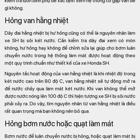
kiểm tra luôn bình phụ để xác định xem hệ thống có gặp vấn đề
gì không.
Hỏng van hằng nhiệt
Dây đai hằng nhiệt bị hư hỏng cũng có thể là nguyên nhân làm
xe SH bị sôi két nước. Cần kiểm tra dây đai xem có mòn
không, hư hỏng hay không để chỉnh sửa lại giúp cho bơm luân
chuyển nước trong hệ thống làm mát được hoạt động theo
một quy trình chuẩn như thiết kế của xe Honda SH.
Nguyên tắc hoạt động của van hằng nhiệt là khi nhiệt độ trong
két nước cao trên 80 độ C, van hằng nhiệt sẽ tự động mở ra
để nước chảy qua làm mát két nước. Khi van không thể mở
được nước nóng lên 100 độ C thì hiện tượng xe SH bị sôi nước
phải xảy ra. Do vậy, tìm nguyên nhân từ van hằng nhiệt là điều
rất quan trọng mà bạn không nên bỏ qua.
Hỏng bơm nước hoặc quạt làm mát
Bơm nước để luân chuyển nước bị hỏng, hoặc quạt làm mát bị