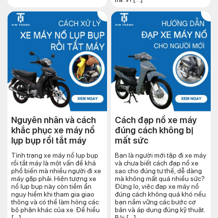
Nguyên nhân và cách
Cách đạp nổ xe máy
khắc phục xe máy nổ
đúng cách​ không bị
lụp bụp rồi tắt máy
mất sức
Tình trạng xe máy nổ lụp bụp
Bạn là người mới tập đi xe máy
rồi tắt máy là một vấn đề khá
và chưa biết cách đạp nổ xe
phổ biến mà nhiều người đi xe
sao cho đúng tư thế, dễ dàng
máy gặp phải. Hiện tượng xe
mà không mất quá nhiều sức?
nổ lụp bụp này còn tiềm ẩn
Đừng lo, việc đạp xe máy nổ
nguy hiểm khi tham gia giao
đúng cách không quá khó nếu
thông và có thể làm hỏng các
bạn nắm vững các bước cơ
bộ phận khác của xe. Để hiểu
bản và áp dụng đúng kỹ thuật.
[…]
Bài […]