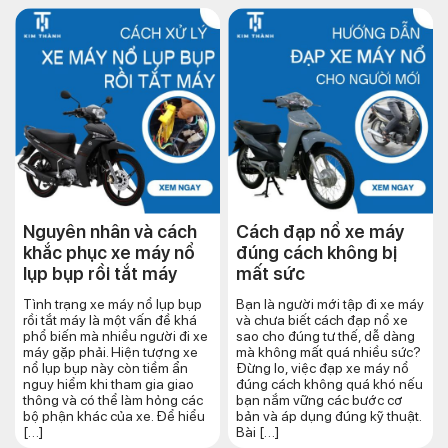
Nguyên nhân và cách
Cách đạp nổ xe máy
khắc phục xe máy nổ
đúng cách​ không bị
lụp bụp rồi tắt máy
mất sức
Tình trạng xe máy nổ lụp bụp
Bạn là người mới tập đi xe máy
rồi tắt máy là một vấn đề khá
và chưa biết cách đạp nổ xe
phổ biến mà nhiều người đi xe
sao cho đúng tư thế, dễ dàng
máy gặp phải. Hiện tượng xe
mà không mất quá nhiều sức?
nổ lụp bụp này còn tiềm ẩn
Đừng lo, việc đạp xe máy nổ
nguy hiểm khi tham gia giao
đúng cách không quá khó nếu
thông và có thể làm hỏng các
bạn nắm vững các bước cơ
bộ phận khác của xe. Để hiểu
bản và áp dụng đúng kỹ thuật.
[…]
Bài […]