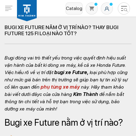
Catalog
BUGI XE FUTURE NẰM Ở VỊ TRÍ NÀO? THAY BUGI
FUTURE 125 FI LOẠI NÀO TỐT?
Bugi đóng vai trò thiết yếu trong việc quyết định hiệu suất
vận hành của bất kì dòng xe máy, kể cả xe Honda Future.
Việc hiểu rõ về vị trí đặt
bugi xe Future,
loại phù hợp cũng
như mức giá bán trên thị trường sẽ giúp bạn tự tin xử lý sự
Không có sản phẩm nào trong giỏ hàng
cố liên quan đến
phụ tùng xe máy
này. Hãy tham khảo
bài viết dưới đâyc của cửa hàng
Kim Thành
để nắm bắt
thông tin chi tiết và hỗ trợ bạn trong việc sử dụng, bảo
dưỡng xe máy của mình!
Bugi xe Future nằm ở vị trí nào?