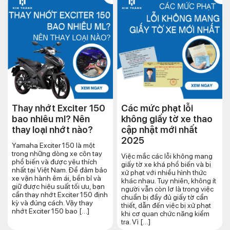
Thay nhớt Exciter 150
Các mức phạt lỗi
bao nhiêu ml? Nên
không giấy tờ xe thao
thay loại nhớt nào?
cập nhật mới nhất
2025
Yamaha Exciter 150 là một
trong những dòng xe côn tay
Việc mắc các lỗi không mang
phổ biến và được yêu thích
giấy tờ xe khá phổ biến và bị
nhất tại Việt Nam. Để đảm bảo
xử phạt với nhiều hình thức
xe vận hành êm ái, bền bỉ và
khác nhau. Tuy nhiên, không ít
giữ được hiệu suất tối ưu, bạn
người vẫn còn lơ là trong việc
cần thay nhớt Exciter 150 định
chuẩn bị đầy đủ giấy tờ cần
kỳ và đúng cách. Vậy thay
thiết, dẫn đến việc bị xử phạt
nhớt Exciter 150 bao […]
khi cơ quan chức năng kiểm
tra. Vì […]