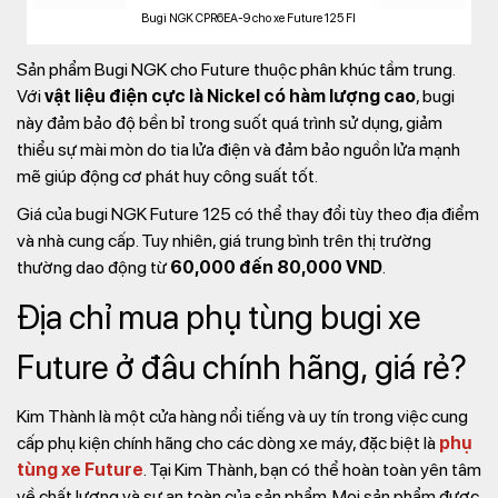
Bugi NGK CPR6EA-9 cho xe Future 125 FI
Sản phẩm Bugi NGK cho Future thuộc phân khúc tầm trung.
Với
vật liệu điện cực là Nickel có hàm lượng cao
, bugi
này đảm bảo độ bền bỉ trong suốt quá trình sử dụng, giảm
thiểu sự mài mòn do tia lửa điện và đảm bảo nguồn lửa mạnh
mẽ giúp động cơ phát huy công suất tốt.
Giá của bugi NGK Future 125 có thể thay đổi tùy theo địa điểm
và nhà cung cấp. Tuy nhiên, giá trung bình trên thị trường
thường dao động từ
60,000 đến 80,000 VND
.
Địa chỉ mua phụ tùng bugi xe
Future ở đâu chính hãng, giá rẻ?
Kim Thành là một cửa hàng nổi tiếng và uy tín trong việc cung
cấp phụ kiện chính hãng cho các dòng xe máy, đặc biệt là
phụ
tùng xe Future
. Tại Kim Thành, bạn có thể hoàn toàn yên tâm
về chất lượng và sự an toàn của sản phẩm. Mọi sản phẩm được