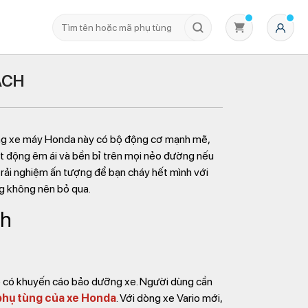
ÁCH
 Dòng xe máy Honda này có bộ động cơ mạnh mẽ,
oạt động êm ái và bền bỉ trên mọi nẻo đường nếu
 trải nghiệm ấn tượng để bạn cháy hết mình với
g không nên bỏ qua.
Không có sản phẩm nào trong giỏ hàng
ch
đó có khuyến cáo bảo dưỡng xe. Người dùng cần
phụ tùng của xe Honda
. Với dòng xe Vario mới,