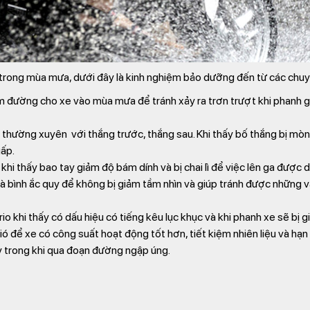
trong mùa mưa, dưới đây là kinh nghiệm bảo dưỡng đến từ các chuy
m đường cho xe vào mùa mưa để tránh xảy ra trơn trượt khi phanh g
hường xuyên với thắng trước, thắng sau. Khi thấy bố thắng bị mòn n
ấp.
hi thấy bao tay giảm độ bám dính và bị chai lì để việc lên ga được d
à bình ắc quy để không bị giảm tầm nhìn và giúp tránh được những v
khi thấy có dấu hiệu có tiếng kêu lục khục và khi phanh xe sẽ bị giậ
ó để xe có công suất hoạt động tốt hơn, tiết kiệm nhiên liệu và hạn 
y trong khi qua đoạn đường ngập úng.