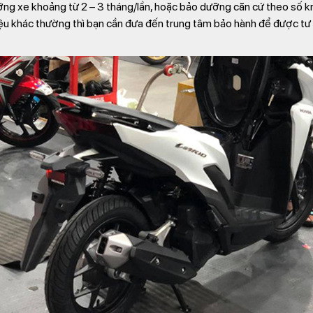
g xe khoảng từ 2 – 3 tháng/lần, hoặc bảo dưỡng căn cứ theo số km 
iệu khác thường thì bạn cần đưa đến trung tâm bảo hành để được tư