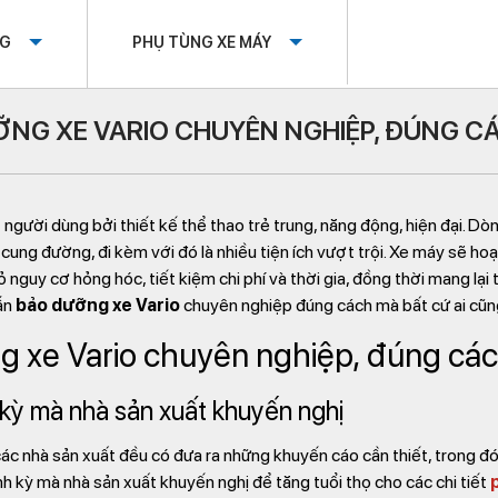
OG
PHỤ TÙNG XE MÁY
NG XE VARIO CHUYÊN NGHIỆP, ĐÚNG C
t người dùng bởi thiết kế thể thao trẻ trung, năng động, hiện đại.
cung đường, đi kèm với đó là nhiều tiện ích vượt trội. Xe máy sẽ h
 nguy cơ hỏng hóc, tiết kiệm chi phí và thời gia, đồng thời mang lại
ẫn
bảo dưỡng xe Vario
chuyên nghiệp đúng cách mà bất cứ ai cũn
g xe Vario chuyên nghiệp, đúng cá
kỳ mà nhà sản xuất khuyến nghị
ác nhà sản xuất đều có đưa ra những khuyến cáo cần thiết, trong 
h kỳ mà nhà sản xuất khuyến nghị để tăng tuổi thọ cho các chi tiết