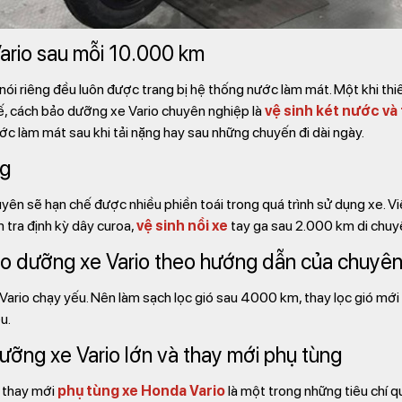
ario sau mỗi 10.000 km
o nói riêng đều luôn được trang bị hệ thống nước làm mát. Một khi th
thế, cách bảo dưỡng xe Vario chuyên nghiệp là
vệ sinh két nước và
c làm mát sau khi tải nặng hay sau những chuyến đi dài ngày.
ng
n sẽ hạn chế được nhiều phiền toái trong quá trình sử dụng xe. Vi
m tra định kỳ dây curoa,
vệ sinh nồi xe
tay ga sau 2.000 km di chuy
bảo dưỡng xe Vario theo hướng dẫn của chuyên
xe Vario chạy yếu. Nên làm sạch lọc gió sau 4000 km, thay lọc gió mớ
u.
ưỡng xe Vario lớn và thay mới phụ tùng
 thay mới
phụ tùng xe Honda Vario
là một trong những tiêu chí q