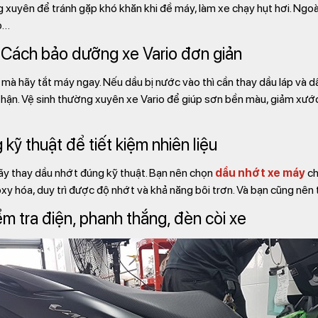
g xuyên để tránh gặp khó khăn khi đề máy, làm xe chạy hụt hơi. Ngo
p…
– Cách bảo dưỡng xe Vario đơn giản
mà hãy tắt máy ngay. Nếu dầu bị nước vào thì cần thay dầu láp và d
ẩn thận. Vệ sinh thường xuyên xe Vario để giúp sơn bền màu, giảm xướ
kỹ thuật để tiết kiệm nhiên liệu
ãy thay dầu nhớt đúng kỹ thuật. Bạn nên chọn
dầu nhớt xe máy
ch
 oxy hóa, duy trì được độ nhớt và khả năng bôi trơn. Và bạn cũng nê
m tra điện, phanh thắng, đèn còi xe