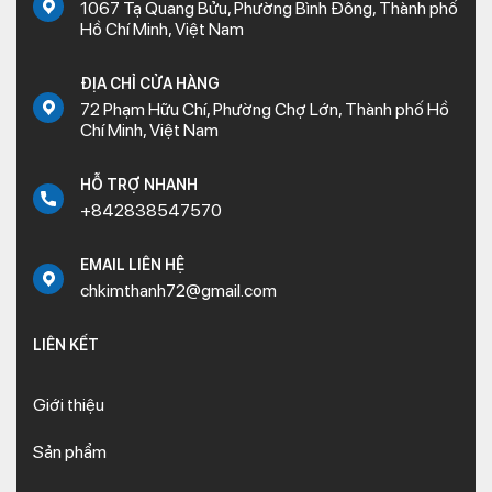
1067 Tạ Quang Bửu, Phường Bình Đông, Thành phố
dòng Air Blade của thương hiệu Honda.
Hồ Chí Minh, Việt Nam
Air Blade 2011 được ra mắt vào tháng 4 năm 2011 và chỉ trong
khoảng năm rưỡi thương hiệu Honda đã có ngay phiên bản
ĐỊA CHỈ CỬA HÀNG
thay thế. Phiên bản này có sự đổi mới toàn diện hơn về cả thiết
72 Phạm Hữu Chí, Phường Chợ Lớn, Thành phố Hồ
Chí Minh, Việt Nam
kế về động cơ. Vì vậy, các phụ tùng dành riêng cho xe Air Blade
2011 khá hiếm trên thị trường. Để mua được sản phẩm phụ
HỖ TRỢ NHANH
tùng chính hãng, người tiêu dùng cần tìm hiểu kỹ và cân nhắc
+842838547570
lựa chọn địa chỉ cung cấp phụ tùng xe máy uy tín trên thị
trường.
EMAIL LIÊN HỆ
Lợi ích của việc bảo dưỡng, thay
chkimthanh72@gmail.com
mới phụ tùng xe Air Blade 2011
LIÊN KẾT
định kỳ
Giới thiệu
Sản phẩm
Việc bảo dưỡng và thay mới
linh kiện xe Air Blade 11
là điều
nên làm để đảm bảo khả năng vận hành an toàn cho xe. Nhìn