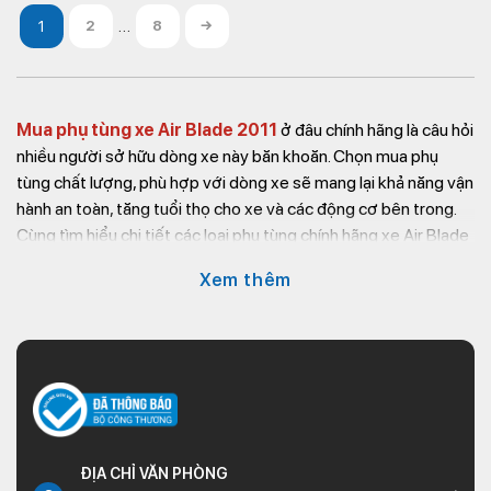
…
2
8
→
Mua phụ tùng xe Air Blade 2011
ở đâu chính hãng là câu hỏi
nhiều người sở hữu dòng xe này băn khoăn. Chọn mua phụ
tùng chất lượng, phù hợp với dòng xe sẽ mang lại khả năng vận
hành an toàn, tăng tuổi thọ cho xe và các động cơ bên trong.
Cùng tìm hiểu chi tiết các loại phụ tùng chính hãng xe Air Blade
2011 và gợi ý địa chỉ mua phụ tùng uy tín trong bài viết dưới
Xem thêm
đây.
Giới thiệu dòng xe Air Blade 2011
Air Blade 2011 là dòng xe của thương hiệu Honda được nhiều
người tiêu dùng ưa chuộng. Dòng xe này có thiết kế hiện đại,
năng động và động cơ mạnh mẽ. Tuy nhiên, có thể nói đây là
ĐỊA CHỈ VĂN PHÒNG
phiên bản Air Blade có tuổi thiết kế ngắn hạn nhất trong các