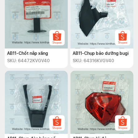
AB11-Chốt nắp xăng
AB11-Chụp bảo dưỡng bugi
SKU: 64472KVGV40
SKU: 64316KVGV40