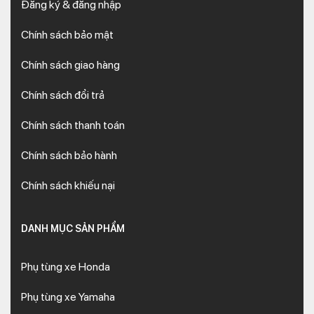
Đăng ký & đăng nhập
chung, những lợi ích phải kể đến của việc thay mới phụ tùng
chính hãng phải kể đến như sau:
Chính sách bảo mật
Phụ tùng chính hãng nội ngoại thất của xe sẽ mang lại sự
Chính sách giao hàng
đồng độ và tinh tế cho xe.
Phụ tùng chính hãng tăng sự an toàn và giúp người dùng
Chính sách đổi trả
an tâm hơn khi vận hành xe.
Phụ tùng chính hãng thường có tiêu chuẩn kỹ thuật phù
Chính sách thanh toán
hợp, đúng thông số nên khi lắp đặt tạo sự chắc chắn, êm
ái nhất khi vận hành.
Chính sách bảo hành
Phụ tùng chính hãng có độ bền cao, cứng cáp hơn hẳn so
Chính sách khiếu nại
với
phụ tùng Honda AB 2011
không rõ nguồn gốc
trên thị trường.
Phụ tùng chính hãng dễ tháo lắp do những chi tiết được
DANH MỤC SẢN PHẨM
sản xuất rất chính xác và không bị móp méo, biến dạng.
Phụ tùng xe Honda
Cách nhận biết phụ tùng xe AB
Phụ tùng xe Yamaha
2011 chính hãng