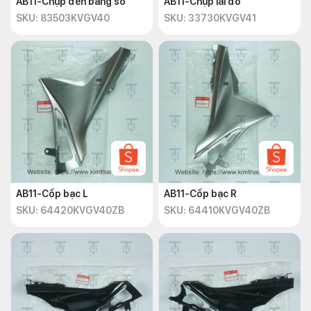
AB11-Chụp đèn bảng số
AB11-Chụp lái đỏ
SKU: 83503KVGV40
SKU: 33730KVGV41
AB11-Cốp bạc L
AB11-Cốp bạc R
SKU: 64420KVGV40ZB
SKU: 64410KVGV40ZB