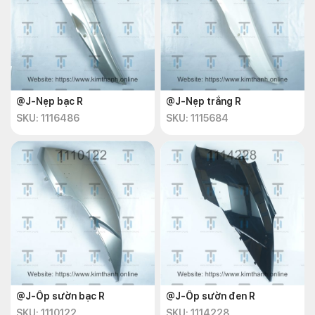
@J-Nẹp bạc R
@J-Nẹp trắng R
SKU: 1116486
SKU: 1115684
@J-Ốp sườn bạc R
@J-Ốp sườn đen R
SKU: 1110122
SKU: 1114228