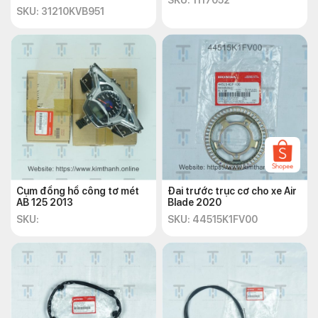
SKU: 1117052
SKU: 31210KVB951
Cụm đồng hồ công tơ mét
Đai trước trục cơ cho xe Air
AB 125 2013
Blade 2020
SKU:
SKU: 44515K1FV00