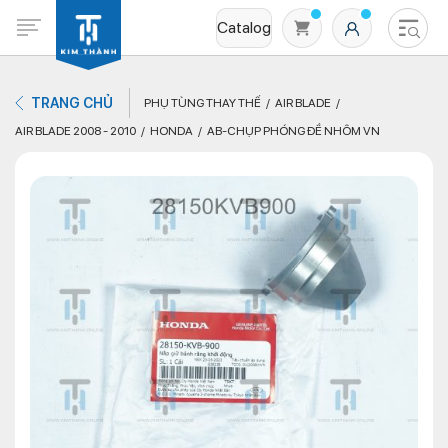
Catalog
TRANG CHỦ
PHỤ TÙNG THAY THẾ
AIR BLADE
AIR BLADE 2008 - 2010
HONDA
AB-CHỤP PHÓNG ĐỀ NHÔM VN
Không có sản phẩm nào trong giỏ hàng