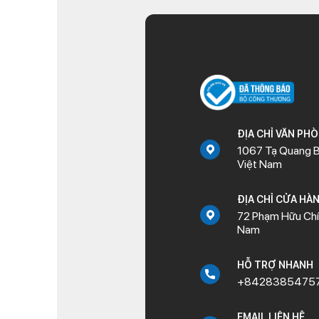
ĐỊA CHỈ VĂN PH
1067 Tạ Quang B
Việt Nam
ĐỊA CHỈ CỬA HÀ
72 Phạm Hữu Chí,
Nam
HỖ TRỢ NHANH
+8428385475
EMAIL LIÊN HỆ