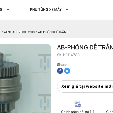
OG
PHỤ TÙNG XE MÁY
Ế
AIR BLADE 2008 - 2010
AB-PHÓNG ĐỀ TRẮNG
AB-PHÓNG ĐỀ TRẮ
SKU: 1114783
Share:
Xem giá tại website mới
Chính sách đổi trả 1-1
Gia