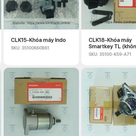
CLK15-Khóa máy Indo
CLK18-Khóa máy
Smartkey TL (khô
SKU: 35100K60B61
Remote, ECU)
SKU: 35100-K59-A71