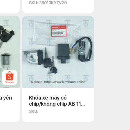
SKU: 35010KYZV20
a yên
Khóa xe máy có
chip/không chip AB 110
2011
SKU: