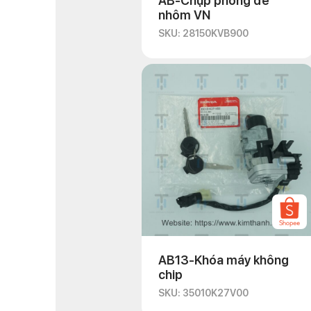
AB-Chụp phóng đề
nhôm VN
SKU: 28150KVB900
AB13-Khóa máy không
chip
SKU: 35010K27V00