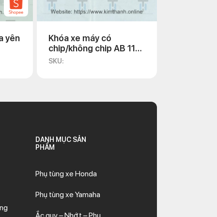
 lý tưởng. Kim Thành hiện đang cung
100% và có đầy đủ tem nhãn. IC xe
 trường phụ tùng xe máy chính hãng
a yên
Khóa xe máy có
chip/không chip AB 110
2011
SKU:
vị cam kết mang đến những sản phẩm
g cao cấp mà còn được trải nghiệm
DANH MỤC SẢN
PHẨM
Phụ tùng xe Honda
Phụ tùng xe Yamaha
ăng
Ắc quy – Nhớt – Phụ