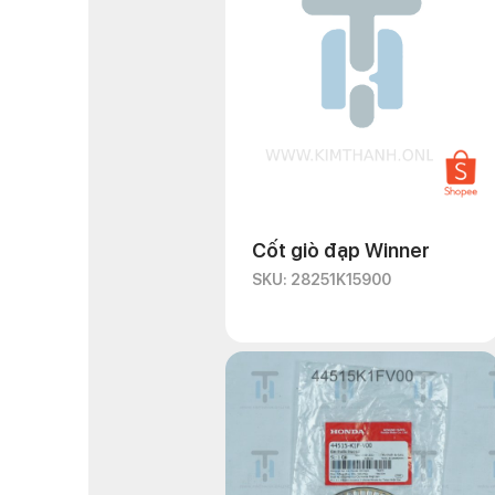
hiểu về IC xe máy mới c
Cốt giò đạp Winner
SKU: 28251K15900