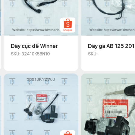
Dây cục đề Winner
Dây ga AB 125 20
SKU: 32410K56N10
SKU:
ắp IC AB 110 2011
 dễ dàng như các bộ phận khác. Biker cần xem trước các video tháo 
g tải trên Youtube hoặc các nguồn khác. Hoặc là bạn đã tham khảo 
 tự tin về tổng thể kiến thức, kỹ thuật liên quan đến tháo lắp IC AB
và thực hiện các bước tháo lắp IC AB 110 2011 chuyên nghiệp.