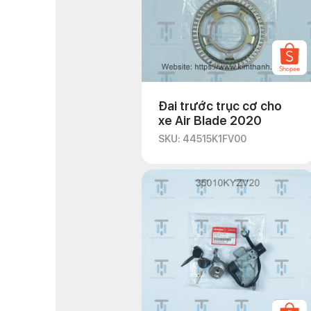
Đai trước trục cơ cho
xe Air Blade 2020
SKU: 44515K1FV00
Các bước tháo l
Tháo lắp IC xe AB không
bảo hành xe AB được đăn
chuyên nghiệp. Nếu không
cậy để được hỗ trợ sửa 