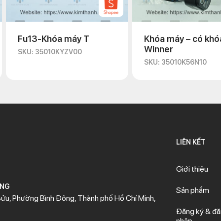
 chú trọng đến việc mua IC AB chính hãng, chất lượng tốt, giá thành
 cả các hãng xe, phiên bản xe máy chuyên nghiệp, hàng chính hãng 
n chuyển hàn nhanh chóng trên toàn quốc, niêm yết giá rẻ nhất thị
Fu13-Khóa máy T
Khóa máy – có khó
Winner
SKU: 35010KYZV00
ung cấp phụ tùng xe máy chính hãng, giá tốt
SKU: 35010K56N10
g cấp phụ tùng xe máy chính hãng, uy tín tại TP. Hồ Chí Minh. Đơn 
h tốt nhất. Đến với Kim Thành, bạn không chỉ được sử dụng phụ tùn
LIÊN KẾT
Giới thiệu
ÒNG
Sản phẩm
ửu, Phường Bình Đông, Thành phố Hồ Chí Minh,
Đăng ký & đ
nhập