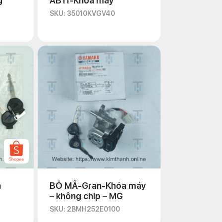
g
AB11-Khóa máy
SKU: 35010KVGV40
a
BỎ MÃ-Gran-Khóa máy
– không chip – MG
SKU: 2BMH252E0100