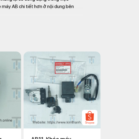
e máy AB chi tiết hơn ở nội dung bên
là dòng IC được thiết kế dành cho
ộp đen.
hởi động xe bằng hình thức đạp chân
ớm càng tốt.
 Blade 2011
thì IC được lắp đặt ở
 tốt hơn bởi tác động của môi