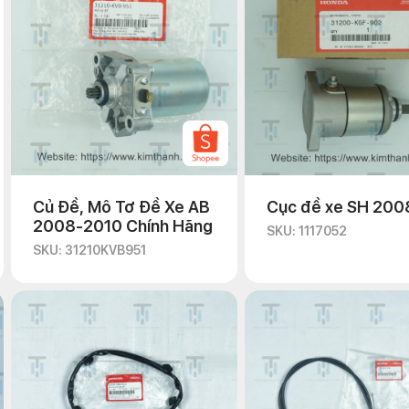
ó thể bảo dưỡng, tìm hiểu nguyên nhân và sửa chữa cho bạn.
Củ Đề, Mô Tơ Đề Xe AB
Cục đề xe SH 200
2008-2010 Chính Hãng
SKU: 1117052
SKU: 31210KVB951