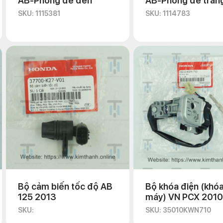
AB-Phóng đề đen
AB-Phóng đề trắn
SKU: 1115381
SKU: 1114783
Bộ cảm biến tốc độ AB
Bộ khóa điện (khó
125 2013
máy) VN PCX 2010
SKU:
SKU: 35010KWN710