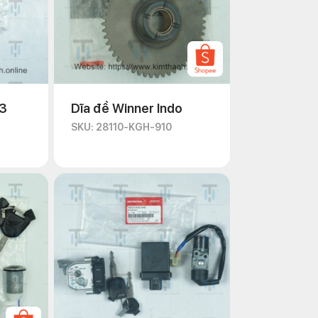
13
Dĩa đề Winner Indo
SKU: 28110-KGH-910
lắp IC từ các thợ sửa, trung tâm
kỹ thuật về IC và cách sửa chữa
 thì nên tìm đến các cơ sở đáng tin