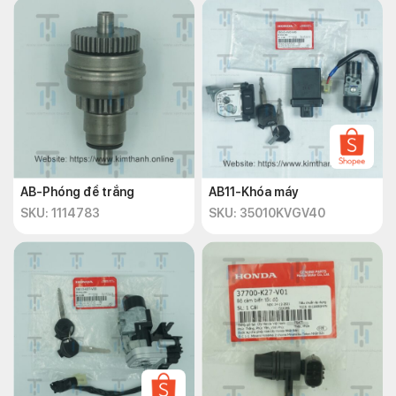
Hoặc nếu hư hỏng hệ thống khóa thì có thể thay mới hệ thống
khóa xe AB 2011 có chip bằng cách mua lại một bộ khóa xe
máy AB 110 2011 mới.
AB-Phóng đề trắng
AB11-Khóa máy
SKU: 1114783
SKU: 35010KVGV40