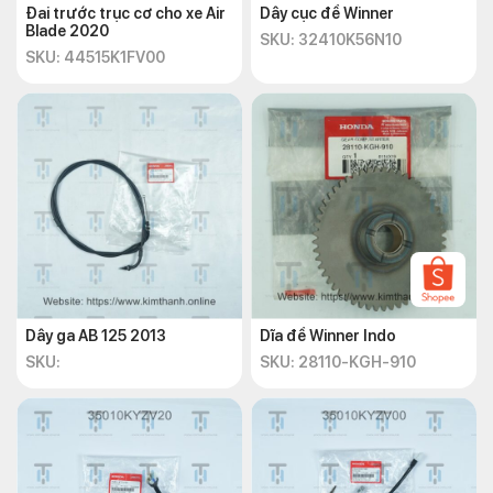
Đai trước trục cơ cho xe Air
Dây cục đề Winner
Blade 2020
SKU: 32410K56N10
SKU: 44515K1FV00
Thông tin liên hệ của Kim Thành:
Địa chỉ:
Số 72 – 74 Phạm Hữu Chí, P.12, Q.5, TP.HCM
Hotline:
+842838547570
Dây ga AB 125 2013
Dĩa đề Winner Indo
Email:
chkimthanh72@gmail.com
SKU:
SKU: 28110-KGH-910
Website:
https://kimthanh.online/