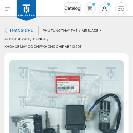
Catalog
TRANG CHỦ
PHỤ TÙNG THAY THẾ
AIR BLADE
AIR BLADE 2011
HONDA
KHÓA XE MÁY CÓ CHIP/KHÔNG CHIP AB 110 2011
Không có sản phẩm nào trong giỏ hàng