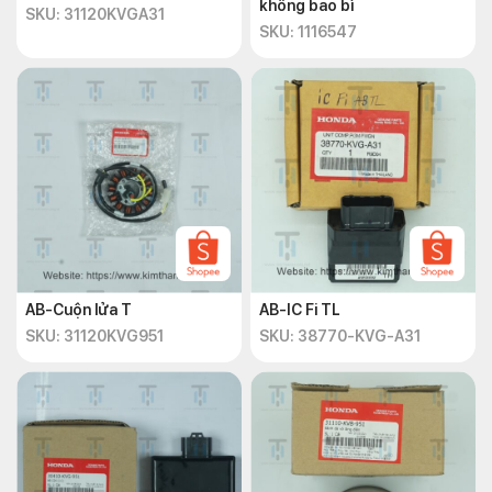
không bao bì
SKU: 31120KVGA31
SKU: 1116547
AB-Cuộn lửa T
AB-IC Fi TL
SKU: 31120KVG951
SKU: 38770-KVG-A31