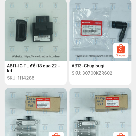
AB11-IC TL đổi 18 qua 22 –
AB13-Chụp bugi
kđ
SKU: 30700KZR602
SKU: 1114288