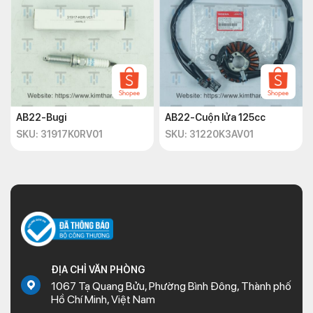
AB22-Bugi
AB22-Cuộn lửa 125cc
SKU: 31917K0RV01
SKU: 31220K3AV01
ĐỊA CHỈ VĂN PHÒNG
1067 Tạ Quang Bửu, Phường Bình Đông, Thành phố
Hồ Chí Minh, Việt Nam