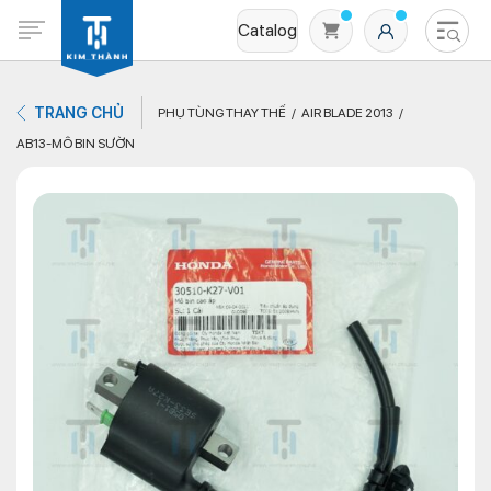
Catalog
TRANG CHỦ
PHỤ TÙNG THAY THẾ
AIR BLADE 2013
AB13-MÔ BIN SƯỜN
Không có sản phẩm nào trong giỏ hàng