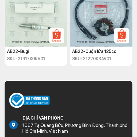
AB22-Bugi
AB22-Cuộn lửa 125cc
SKU: 31917K0RV01
SKU: 31220K3AV01
ĐỊA CHỈ VĂN PHÒNG
1067 Tạ Quang Bửu, Phường Bình Đông, Thành phố
Hồ Chí Minh, Việt Nam