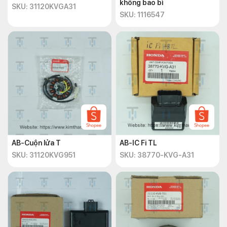
không bao bì
SKU: 31120KVGA31
SKU: 1116547
AB-Cuộn lửa T
AB-IC Fi TL
SKU: 31120KVG951
SKU: 38770-KVG-A31