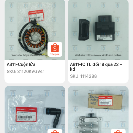
AB11-Cuộn lửa
AB11-IC TL đổi 18 qua 22 –
kđ
SKU: 31120KVGV41
SKU: 1114288