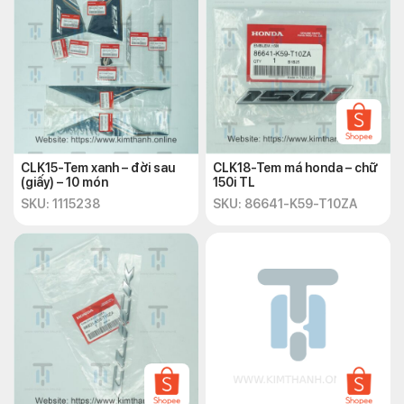
CLK15-Tem xanh – đời sau
CLK18-Tem má honda – chữ
(giấy) – 10 món
150i TL
SKU: 1115238
SKU: 86641-K59-T10ZA