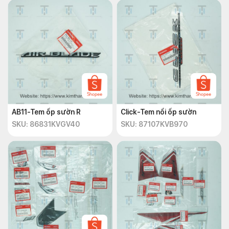
AB11-Tem ốp sườn R
Click-Tem nổi ốp sườn
SKU: 86831KVGV40
SKU: 87107KVB970