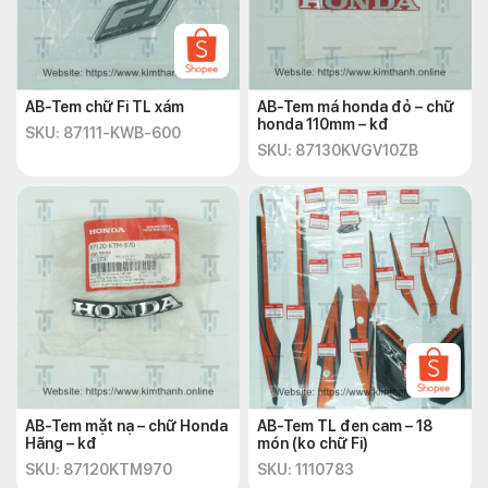
AB-Tem chữ Fi TL xám
AB-Tem má honda đỏ – chữ
honda 110mm – kđ
SKU: 87111-KWB-600
SKU: 87130KVGV10ZB
AB-Tem mặt nạ – chữ Honda
AB-Tem TL đen cam – 18
Hãng – kđ
món (ko chữ Fi)
SKU: 87120KTM970
SKU: 1110783